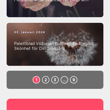
03. januari 2024
Palettblad Victorian Ruffles - En Elegant
Skönhet för Din Trädgård
1
2
3
…
9