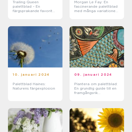
Trailing Queen
Morgan Le Fay: En
palettblad – En
fascinerande palettblad
färgsprakande favorit
med många variationer
för hängande
och kvaliteter
dekorationer
10. januari 2024
09. januari 2024
Palettblad Haines:
Plantera om palettblad:
Naturens färgexplosion
En grundlig guide till en
framgångsrik
omplantering