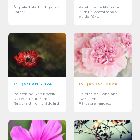
Är palettblad giftiga för
Palettblad – Namn och
katter
Bild: En omfattande
guide för
trädgårdsentusiaster
15. januari 2024
15. januari 2024
Palettblad River Walk:
Palettblad Twist and
Utforska naturens
Twirl – En
färgprakt i din trädgård
Färgsprakande
Förmåga att Försköna
Ditt Hem