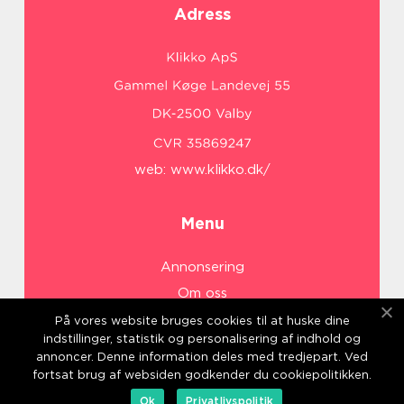
Adress
web:
www.klikko.dk/
Menu
Annonsering
Om oss
Cookies
På vores website bruges cookies til at huske dine
indstillinger, statistik og personalisering af indhold og
Kontakta oss
annoncer. Denne information deles med tredjepart. Ved
Sitemap
fortsat brug af websiden godkender du cookiepolitikken.
Ok
Privatlivspolitik