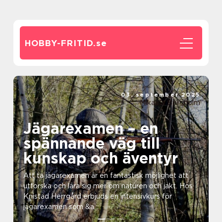
HOBBY-FRITID.
se
03. september 2025
Mikaela Bergholm
Jägarexamen – en
spännande väg till
kunskap och äventyr
Att ta jägarexamen är en fantastisk möjlighet att
utforska och lära sig mer om naturen och jakt. Hos
Knistad Herrgård erbjuds en intensivkurs för
jägarexamen som &a...