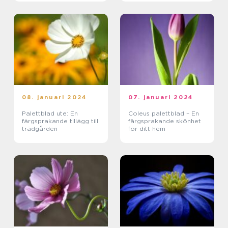
08. januari 2024
07. januari 2024
Palettblad ute: En
Coleus palettblad – En
färgsprakande tillägg till
färgsprakande skönhet
trädgården
för ditt hem