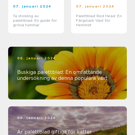
07. januari 2024
07. januari 2024
Ta stickling av
Palettblad Red Head: En
palettblad: En guide för
Färgstark Växt för
gröna tummar
Hemmet
06. januari 2024
Buskiga palettblad: En omfattande
undersökning av denna populära växt
06. januari 2024
Är palettblad giftiga för katter