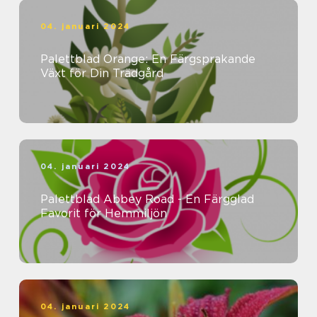
04. januari 2024
Palettblad Orange: En Färgsprakande
Växt för Din Trädgård
04. januari 2024
Palettblad Abbey Road - En Färgglad
Favorit för Hemmiljön
04. januari 2024