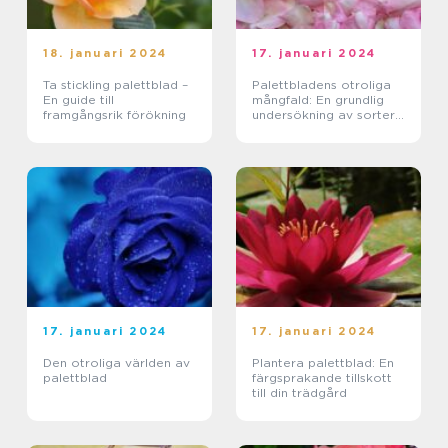
18. januari 2024
17. januari 2024
Ta stickling palettblad –
Palettbladens otroliga
En guide till
mångfald: En grundlig
framgångsrik förökning
undersökning av sorter
och deras namn
17. januari 2024
17. januari 2024
Den otroliga världen av
Plantera palettblad: En
palettblad
färgsprakande tillskott
till din trädgård