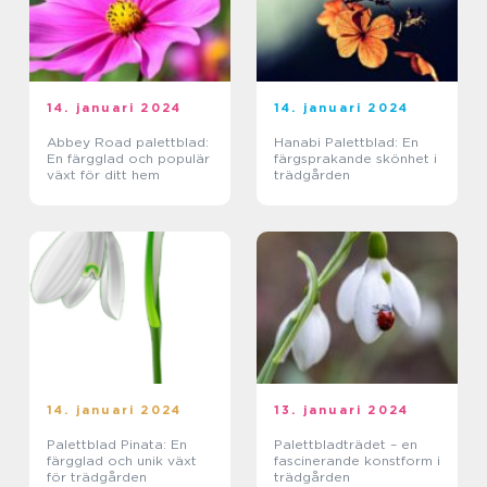
14. januari 2024
14. januari 2024
Abbey Road palettblad:
Hanabi Palettblad: En
En färgglad och populär
färgsprakande skönhet i
växt för ditt hem
trädgården
14. januari 2024
13. januari 2024
Palettblad Pinata: En
Palettbladträdet – en
färgglad och unik växt
fascinerande konstform i
för trädgården
trädgården