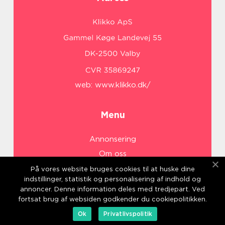
web:
www.klikko.dk/
Menu
Annonsering
Om oss
Cookies
På vores website bruges cookies til at huske dine
indstillinger, statistik og personalisering af indhold og
Kontakta oss
annoncer. Denne information deles med tredjepart. Ved
Sitemap
fortsat brug af websiden godkender du cookiepolitikken.
Ok
Privatlivspolitik