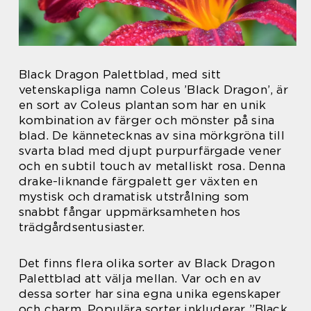
Black Dragon Palettblad, med sitt
vetenskapliga namn Coleus ’Black Dragon’, är
en sort av Coleus plantan som har en unik
kombination av färger och mönster på sina
blad. De kännetecknas av sina mörkgröna till
svarta blad med djupt purpurfärgade vener
och en subtil touch av metalliskt rosa. Denna
drake-liknande färgpalett ger växten en
mystisk och dramatisk utstrålning som
snabbt fångar uppmärksamheten hos
trädgårdsentusiaster.
Det finns flera olika sorter av Black Dragon
Palettblad att välja mellan. Var och en av
dessa sorter har sina egna unika egenskaper
och charm. Populära sorter inkluderar ”Black