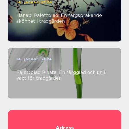
14. januari 2024
Hanabi Palettblad: En färgsprakande
skönhet i trädgården
14. januari 2024
Palettblad Pinata: En färgglad och unik
växt för trädgården
Adress