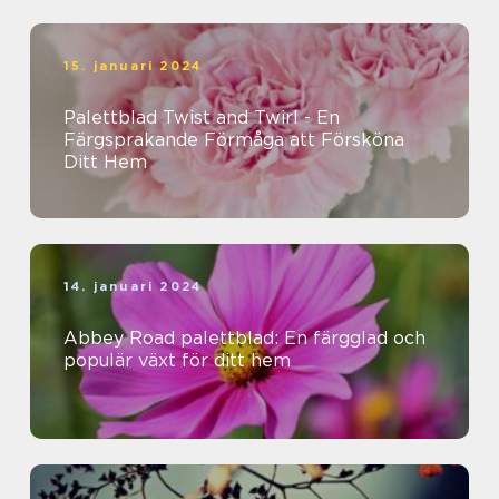
15. januari 2024
Palettblad Twist and Twirl - En
Färgsprakande Förmåga att Försköna
Ditt Hem
14. januari 2024
Abbey Road palettblad: En färgglad och
populär växt för ditt hem