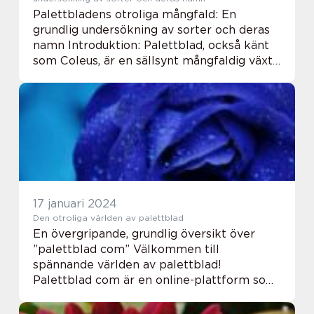
Palettbladens otroliga mångfald: En
grundlig undersökning av sorter och deras
namn Introduktion: Palettblad, också känt
som Coleus, är en sällsynt mångfaldig växt
som inte bara imponerar med sina
färgglada blad, utan också med sina olika
former och m...
17 januari 2024
Den otroliga världen av palettblad
En övergripande, grundlig översikt över
”palettblad com” Välkommen till
spännande världen av palettblad!
Palettblad com är en online-plattform som
ägnar sig åt att förse trädgårdsentusiaster
och privatpersoner med omfattande