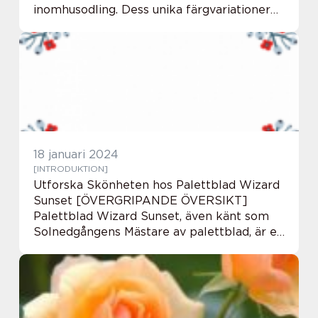
inomhusodling. Dess unika färgvariationer
och mönster gör den till en attraktiv
prydnadsväxt. I denna artikel kommer v...
18 januari 2024
[INTRODUKTION]
Utforska Skönheten hos Palettblad Wizard
Sunset [ÖVERGRIPANDE ÖVERSIKT]
Palettblad Wizard Sunset, även känt som
Solnedgångens Mästare av palettblad, är en
fantastisk växt som har blivit alltmer
populär bland trädgårdsentusiaster och
växtälskare. Med ...