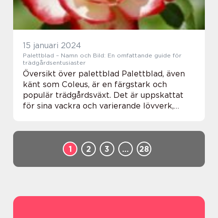
15 januari 2024
Palettblad – Namn och Bild: En omfattande guide för
trädgårdsentusiaster
Översikt över palettblad Palettblad, även
känt som Coleus, är en färgstark och
populär trädgårdsväxt. Det är uppskattat
för sina vackra och varierande lövverk,
vilket gör den till en favorit bland
trädgårdsentusiaster. Palettblad finns i olika
färgko...
1
2
3
…
28