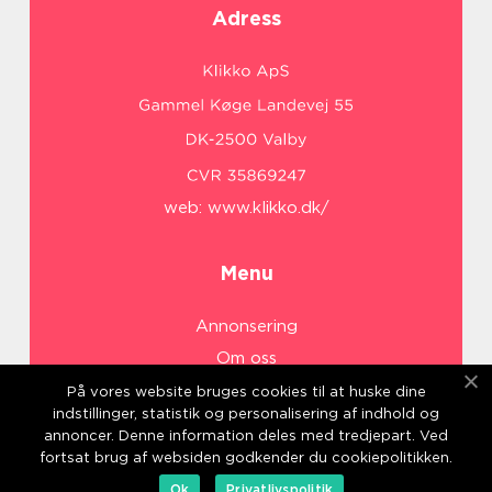
Adress
web:
www.klikko.dk/
Menu
Annonsering
Om oss
Cookies
På vores website bruges cookies til at huske dine
indstillinger, statistik og personalisering af indhold og
Kontakta oss
annoncer. Denne information deles med tredjepart. Ved
Sitemap
fortsat brug af websiden godkender du cookiepolitikken.
Ok
Privatlivspolitik