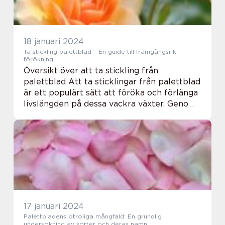
18 januari 2024
Ta stickling palettblad – En guide till framgångsrik
förökning
Översikt över att ta stickling från
palettblad Att ta sticklingar från palettblad
är ett populärt sätt att föröka och förlänga
livslängden på dessa vackra växter. Genom
att följa rätt tekniker kan du enkelt skapa
fler exemplar av dina favoritpalettbl...
17 januari 2024
Palettbladens otroliga mångfald: En grundlig
undersökning av sorter och deras namn