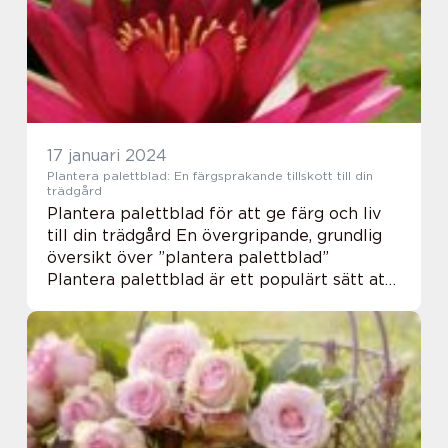
information o...
17 januari 2024
Plantera palettblad: En färgsprakande tillskott till din
trädgård
Plantera palettblad för att ge färg och liv
till din trädgård En övergripande, grundlig
översikt över ”plantera palettblad”
Plantera palettblad är ett populärt sätt att
ge färg och liv åt dina trädgårdsland och
krukor. Dessa vackra växter...