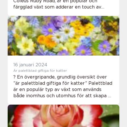
Coleus Ruby Road, är en populär och
färgglad växt som adderar en touch av
elegans och skönhet till såväl inomhus- som
utomhusmiljöer. Med sin distinkta rödaktiga
färg och unika bl...
16 januari 2024
Är palettblad giftiga för katter
? En övergripande, grundlig översikt över
”är palettblad giftiga för katter” Palettblad
är en populär typ av växt som används
både inomhus och utomhus för att skapa en
grön och lugnande atmosfär. Många
kattägare är dock oroade över att ha...