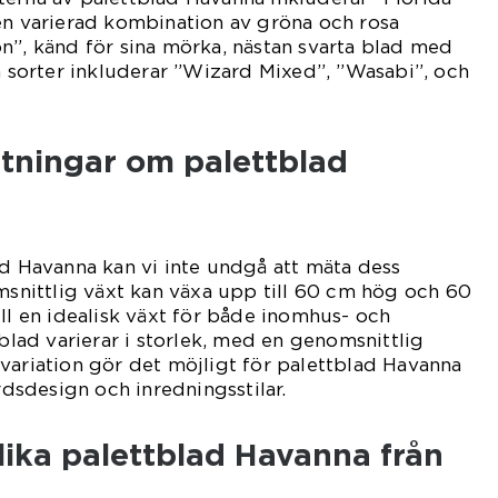
en varierad kombination av gröna och rosa
n”, känd för sina mörka, nästan svarta blad med
da sorter inkluderar ”Wizard Mixed”, ”Wasabi”, och
ätningar om palettblad
ad Havanna kan vi inte undgå att mäta dess
omsnittlig växt kan växa upp till 60 cm hög och 60
ill en idealisk växt för både inomhus- och
ad varierar i storlek, med en genomsnittlig
variation gör det möjligt för palettblad Havanna
årdsdesign och inredningsstilar.
olika palettblad Havanna från