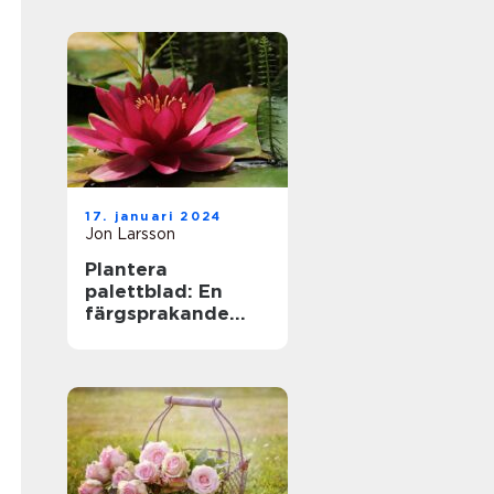
17. januari 2024
Jon Larsson
Plantera
palettblad: En
färgsprakande
tillskott till din
trädgård