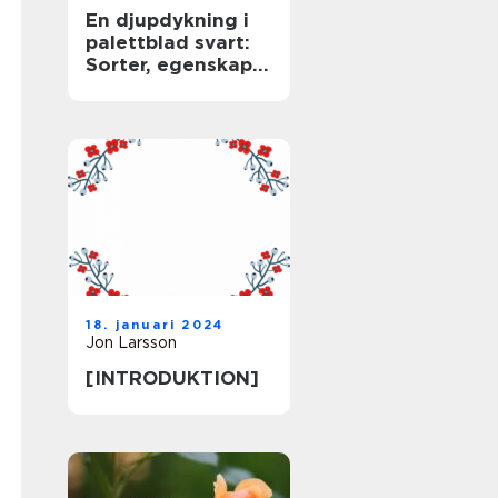
En djupdykning i
palettblad svart:
Sorter, egenskaper
och historisk
genomgång
18. januari 2024
Jon Larsson
[INTRODUKTION]