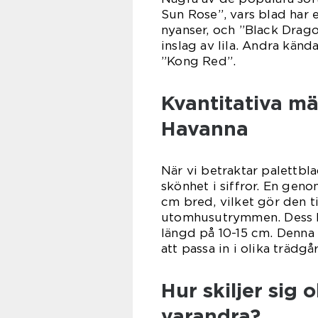
Sun Rose”, vars blad har 
nyanser, och ”Black Drago
inslag av lila. Andra kän
”Kong Red”.
Kvantitativa m
Havanna
När vi betraktar palettbl
skönhet i siffror. En gen
cm bred, vilket gör den t
utomhusutrymmen. Dess bl
längd på 10-15 cm. Denna 
att passa in i olika trädg
Hur skiljer sig 
varandra?