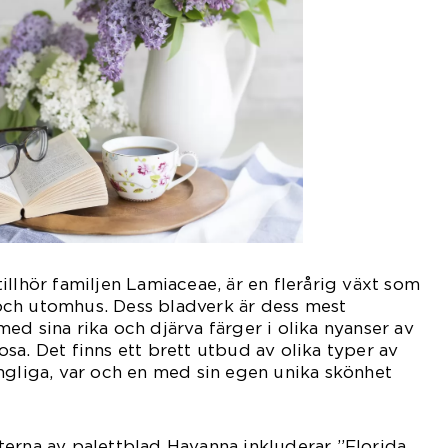
illhör familjen Lamiaceae, är en flerårig växt som
ch utomhus. Dess bladverk är dess mest
ed sina rika och djärva färger i olika nyanser av
 rosa. Det finns ett brett utbud av olika typer av
ngliga, var och en med sin egen unika skönhet
erna av palettblad Havanna inkluderar ”Florida