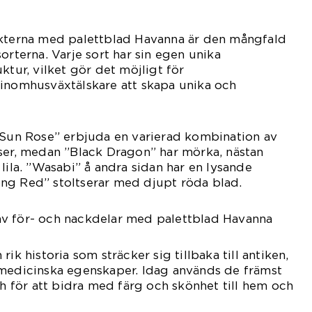
ekterna med palettblad Havanna är den mångfald
orterna. Varje sort har sin egen unika
ktur, vilket gör det möjligt för
 inomhusväxtälskare att skapa unika och
a Sun Rose” erbjuda en varierad kombination av
ser, medan ”Black Dragon” har mörka, nästan
lila. ”Wasabi” å andra sidan har en lysande
ng Red” stoltserar med djupt röda blad.
v för- och nackdelar med palettblad Havanna
ik historia som sträcker sig tillbaka till antiken,
 medicinska egenskaper. Idag används de främst
ch för att bidra med färg och skönhet till hem och