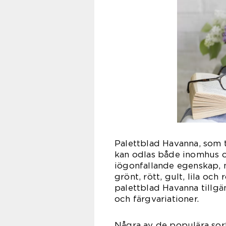
Palettblad Havanna, som t
kan odlas både inomhus o
iögonfallande egenskap, m
grönt, rött, gult, lila och
palettblad Havanna tillgä
och färgvariationer.
Några av de populära sort