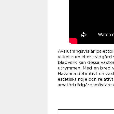
Avslutningsvis är palettb
vilket rum eller trädgård
bladverk kan dessa växter s
utrymmen. Med en bred va
Havanna definitivt en väx
estetiskt nöje och relativ
amatörträdgårdsmästare o