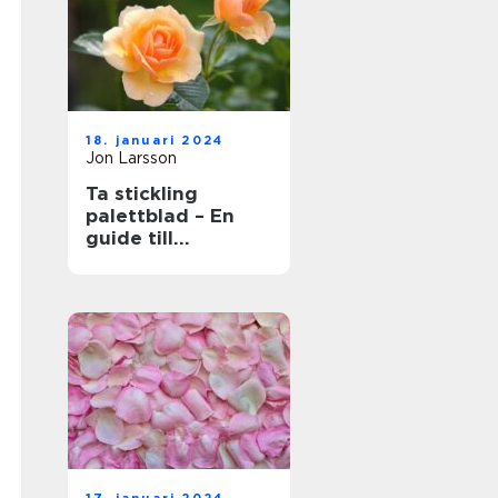
18. januari 2024
Jon Larsson
Ta stickling
palettblad – En
guide till
framgångsrik
förökning