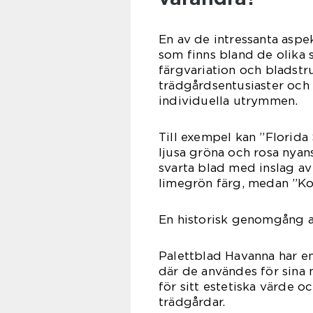
En av de intressanta asp
som finns bland de olika s
färgvariation och bladstru
trädgårdsentusiaster och
individuella utrymmen.
Till exempel kan ”Florid
ljusa gröna och rosa nyan
svarta blad med inslag av 
limegrön färg, medan ”Ko
En historisk genomgång a
Palettblad Havanna har en r
där de användes för sina
för sitt estetiska värde o
trädgårdar.