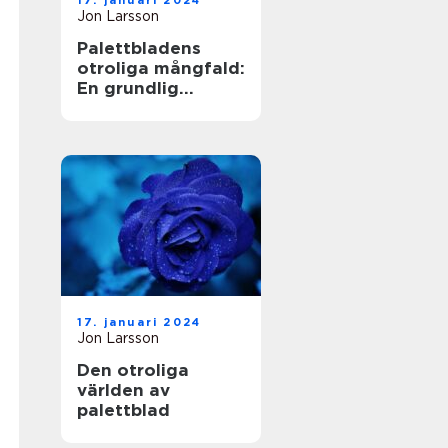
17. januari 2024
Jon Larsson
Palettbladens
otroliga mångfald:
En grundlig
undersökning av
sorter och deras
namn
17. januari 2024
Jon Larsson
Den otroliga
världen av
palettblad