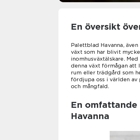
En översikt öve
Palettblad Havanna, även
växt som har blivit myck
inomhusväxtälskare. Med 
denna växt förmågan att lä
rum eller trädgård som he
fördjupa oss i världen a
och mångfald.
En omfattande 
Havanna