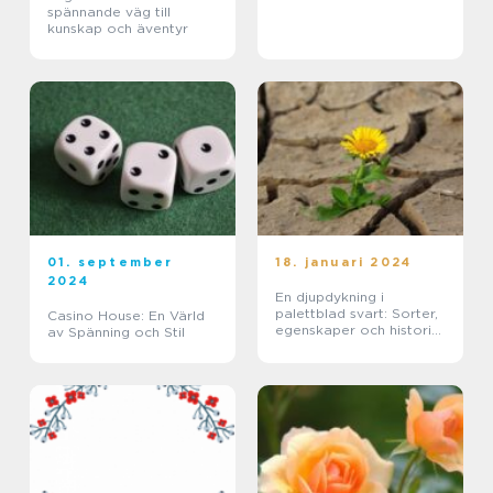
spännande väg till
kunskap och äventyr
01. september
18. januari 2024
2024
En djupdykning i
palettblad svart: Sorter,
Casino House: En Värld
egenskaper och historisk
av Spänning och Stil
genomgång