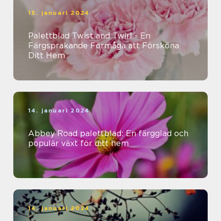
15. januari 2024
Palettblad Twist and Twirl - En
Färgsprakande Förmåga att Försköna
Ditt Hem
14. januari 2024
Abbey Road palettblad: En färgglad och
populär växt för ditt hem
14. januari 2024