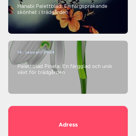
Hanabi Palettblad: En färgsprakande
skönhet i trädgården
14. januari 2024
Palettblad Pinata: En färgglad och unik
växt för trädgården
Adress