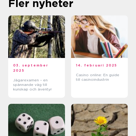
Fler nyheter
03. september
14. februari 2025
2025
Casino online: En guide
till casinoindustrin
Jägarexamen – en
spännande väg till
kunskap och äventyr