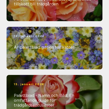
tillskott till trädgården
16. januari 2024
Är palettblad giftiga för katter
15. januari 2024
Palettblad - Namn och Bild: En
omfattande guide för
trädgårdsentusiaster