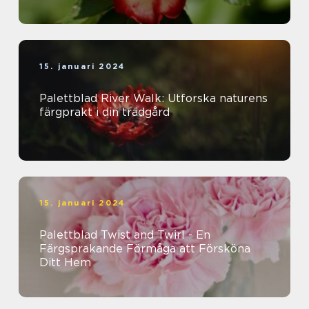
15. januari 2024
Palettblad River Walk: Utforska naturens
färgprakt i din trädgård
15. januari 2024
Palettblad Twist and Twirl - En
Färgsprakande Förmåga att Försköna
Ditt Hem