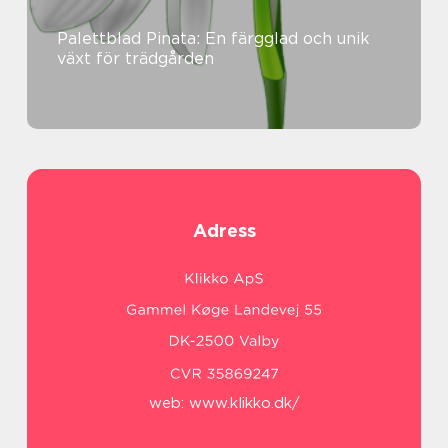
Palettblad Pinata: En färgglad och unik
växt för trädgården
Adress
web:
www.klikko.dk/