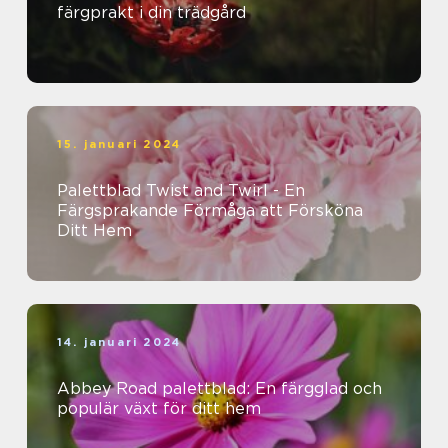
färgprakt i din trädgård
15. januari 2024
Palettblad Twist and Twirl - En
Färgsprakande Förmåga att Försköna
Ditt Hem
14. januari 2024
Abbey Road palettblad: En färgglad och
populär växt för ditt hem