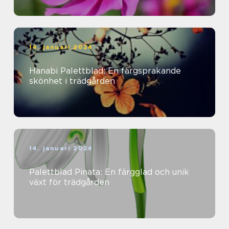
14. januari 2024
Hanabi Palettblad: En färgsprakande
skönhet i trädgården
14. januari 2024
Palettblad Pinata: En färgglad och unik
växt för trädgården