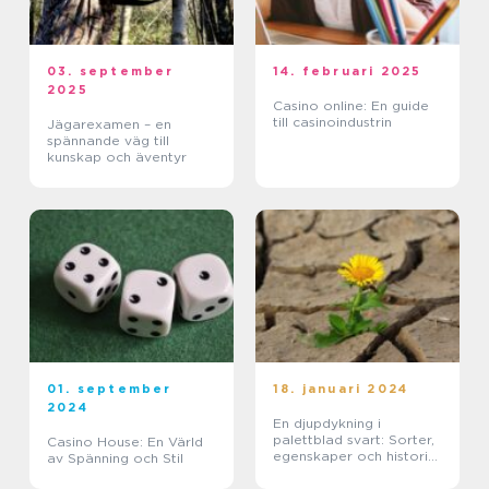
03. september
14. februari 2025
2025
Casino online: En guide
till casinoindustrin
Jägarexamen – en
spännande väg till
kunskap och äventyr
01. september
18. januari 2024
2024
En djupdykning i
palettblad svart: Sorter,
Casino House: En Värld
egenskaper och historisk
av Spänning och Stil
genomgång