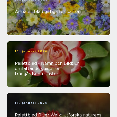
Är palettblad giftiga för katter
15. januari 2024
Palettblad - Namn och Bild: En
omfattande guide för
trädgårdsentusiaster
15. januari 2024
Palettblad River Walk: Utforska naturens