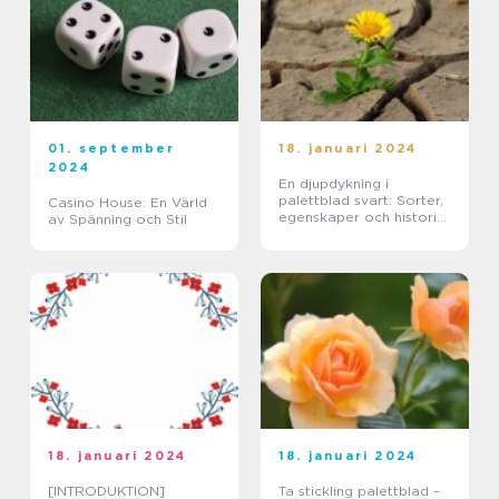
01. september
18. januari 2024
2024
En djupdykning i
palettblad svart: Sorter,
Casino House: En Värld
egenskaper och historisk
av Spänning och Stil
genomgång
18. januari 2024
18. januari 2024
[INTRODUKTION]
Ta stickling palettblad –