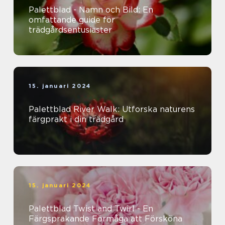
Palettblad - Namn och Bild: En
omfattande guide för
trädgårdsentusiaster
15. januari 2024
Palettblad River Walk: Utforska naturens
färgprakt i din trädgård
15. januari 2024
Palettblad Twist and Twirl - En
Färgsprakande Förmåga att Försköna