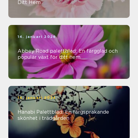
Ditt Hem
14. januari 2024
Abbey Road palettblad: En färgglad och
populär växt för ditt hem
14. januari 2024
Hanabi Palettblad: En färgsprakande
skönhet i trädgården