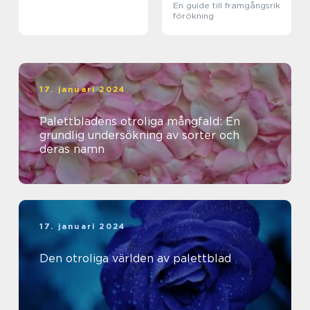
En guide till framgångsrik
förökning
17. januari 2024
Palettbladens otroliga mångfald: En
grundlig undersökning av sorter och
deras namn
17. januari 2024
Den otroliga världen av palettblad