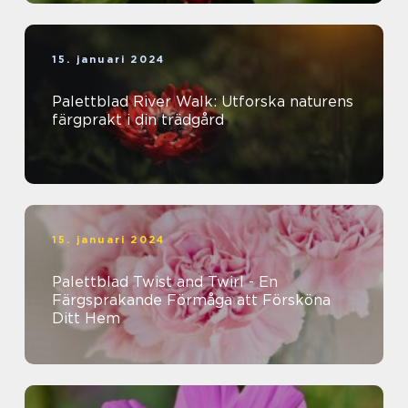
15. januari 2024
Palettblad River Walk: Utforska naturens
färgprakt i din trädgård
15. januari 2024
Palettblad Twist and Twirl - En
Färgsprakande Förmåga att Försköna
Ditt Hem