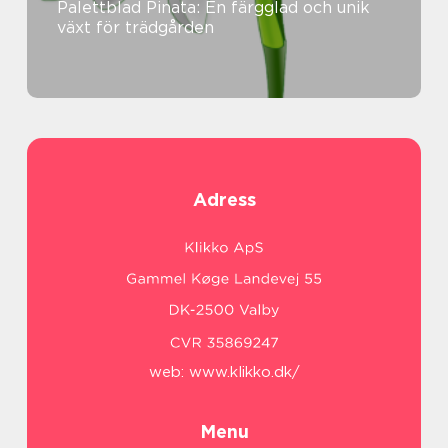
Palettblad Pinata: En färgglad och unik
växt för trädgården
Adress
web:
www.klikko.dk/
Menu