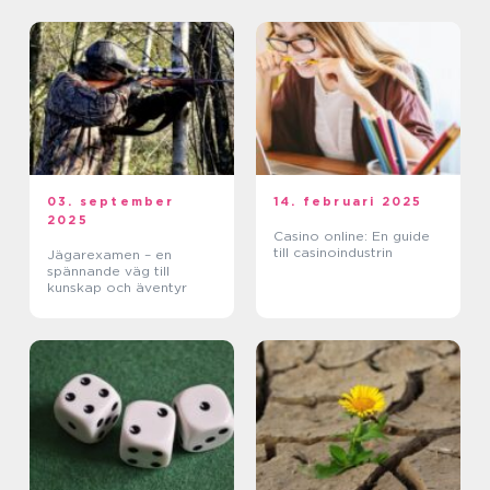
03. september
14. februari 2025
2025
Casino online: En guide
till casinoindustrin
Jägarexamen – en
spännande väg till
kunskap och äventyr