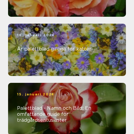
16. januari 2024
Är palettblad giftiga för katter
15. januari 2024
Palettblad - Namn och Bild: En
omfattande guide för
trädgårdsentusiaster