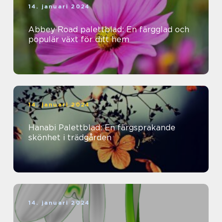
14. januari 2024
Abbey Road palettblad: En färgglad och
populär växt för ditt hem
14. januari 2024
Hanabi Palettblad: En färgsprakande
skönhet i trädgården
14. januari 2024