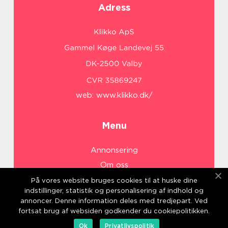
Adress
web:
www.klikko.dk/
Menu
Annonsering
Om oss
Cookies
På vores website bruges cookies til at huske dine
indstillinger, statistik og personalisering af indhold og
Kontakta oss
annoncer. Denne information deles med tredjepart. Ved
Sitemap
fortsat brug af websiden godkender du cookiepolitikken.
Ok
Privatlivspolitik