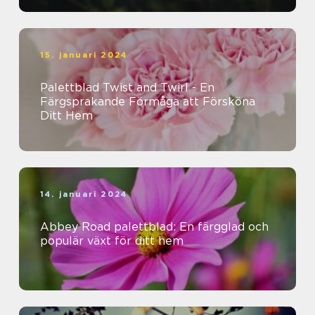
15. januari 2024
Palettblad Twist and Twirl - En
Färgsprakande Förmåga att Försköna
Ditt Hem
14. januari 2024
Abbey Road palettblad: En färgglad och
populär växt för ditt hem