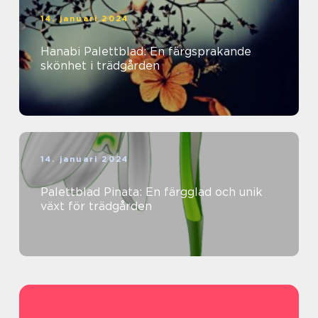
14. januari 2024
Hanabi Palettblad: En färgsprakande
skönhet i trädgården
14. januari 2024
Palettblad Pinata: En färgglad och unik
växt för trädgården