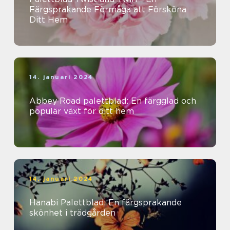
Färgsprakande Förmåga att Försköna
Ditt Hem
14. januari 2024
Abbey Road palettblad: En färgglad och
populär växt för ditt hem
14. januari 2024
Hanabi Palettblad: En färgsprakande
skönhet i trädgården