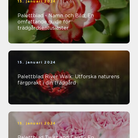
15. januari 2024
Palettblad - Namn och Bild: En
omfattande guide för
trädgårdsentusiaster
15. januari 2024
Palettblad River Walk: Utforska naturens
färgprakt i din trädgård
15. januari 2024
Palettblad Twist and Twirl - En