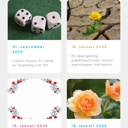
01. september
18. januari 2024
2024
En djupdykning i
palettblad svart: Sorter,
Casino House: En Värld
egenskaper och historisk
av Spänning och Stil
genomgång
18. januari 2024
18. januari 2024