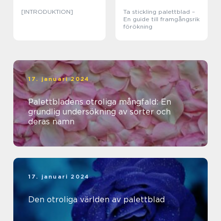
[INTRODUKTION]
Ta stickling palettblad –
En guide till framgångsrik
förökning
17. januari 2024
Palettbladens otroliga mångfald: En
grundlig undersökning av sorter och
deras namn
17. januari 2024
Den otroliga världen av palettblad