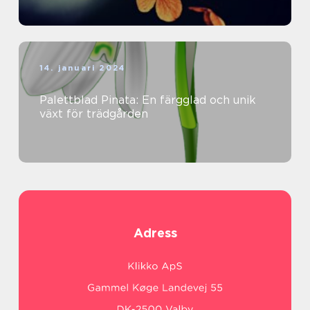
14. januari 2024
Palettblad Pinata: En färgglad och unik
växt för trädgården
Adress