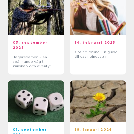
03. september
14. februari 2025
2025
Casino online: En guide
till casinoindustrin
Jägarexamen – en
spännande väg till
kunskap och äventyr
01. september
18. januari 2024