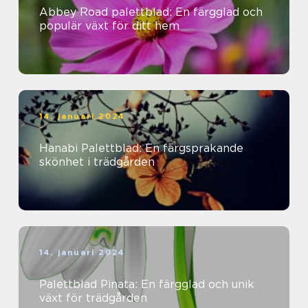
Abbey Road palettblad: En färgglad och
populär växt för ditt hem
14. januari 2024
Hanabi Palettblad: En färgsprakande
skönhet i trädgården
14. januari 2024
Palettblad Pinata: En färgglad och unik
växt för trädgården