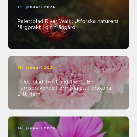
15. januari 2024
Palettblad River Walk: Utforska naturens
färgprakt i din trädgård
15. januari 2024
Palettblad Twist and Twirl - En
Färgsprakande Förmåga att Försköna
Ditt Hem
14. januari 2024