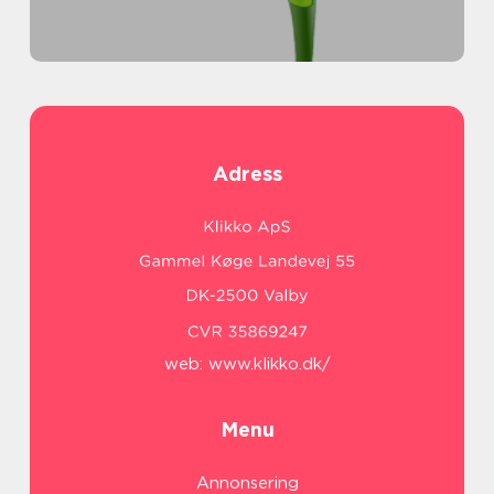
Adress
web:
www.klikko.dk/
Menu
Annonsering