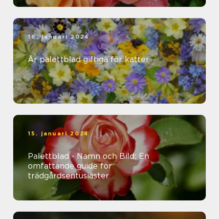
16. januari 2024
Är palettblad giftiga för katter
15. januari 2024
Palettblad - Namn och Bild: En
omfattande guide för
trädgårdsentusiaster