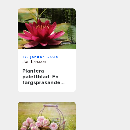
17. januari 2024
Jon Larsson
Plantera
palettblad: En
färgsprakande
tillskott till din
trädgård