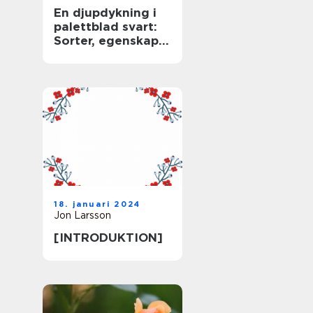
En djupdykning i
palettblad svart:
Sorter, egenskaper
och historisk
genomgång
18. januari 2024
Jon Larsson
[INTRODUKTION]