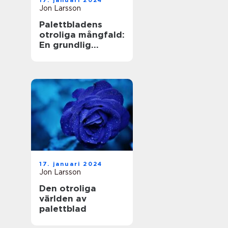
17. januari 2024
Jon Larsson
Palettbladens
otroliga mångfald:
En grundlig
undersökning av
sorter och deras
namn
17. januari 2024
Jon Larsson
Den otroliga
världen av
palettblad