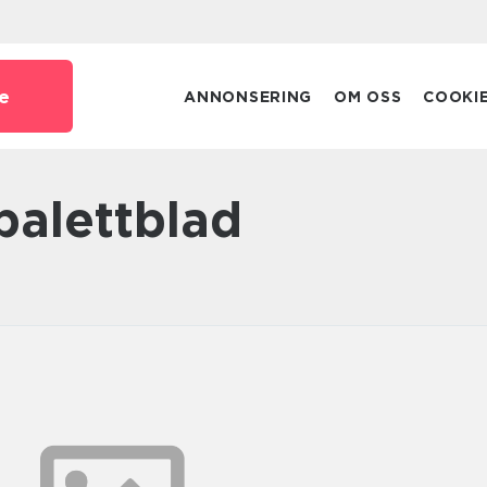
e
ANNONSERING
OM OSS
COOKI
 palettblad