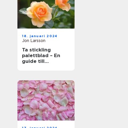
18. januari 2024
Jon Larsson
Ta stickling
palettblad – En
guide till
framgångsrik
förökning