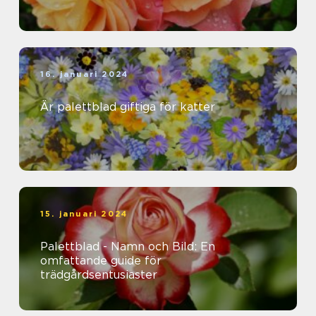
16. januari 2024
Är palettblad giftiga för katter
15. januari 2024
Palettblad - Namn och Bild: En
omfattande guide för
trädgårdsentusiaster