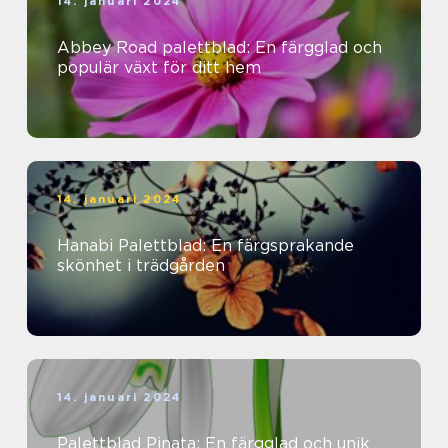
14. januari 2024
Abbey Road palettblad: En färgglad och
populär växt för ditt hem
14. januari 2024
Hanabi Palettblad: En färgsprakande
skönhet i trädgården
14. januari 2024
Palettblad Pinata: En färgglad och unik