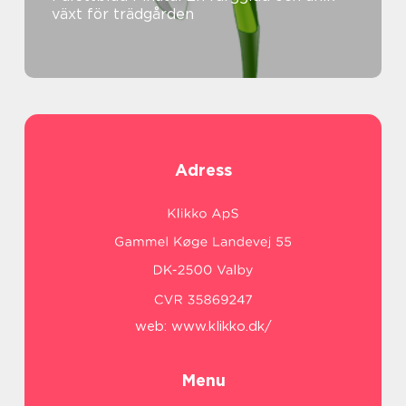
växt för trädgården
Adress
web:
www.klikko.dk/
Menu