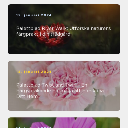
15. januari 2024
Palettblad River Walk: Utforska naturens
färgprakt i din trädgård
15. januari 2024
Palettblad Twist and Twirl - En
Färgsprakande Förmåga att Försköna
Ditt Hem