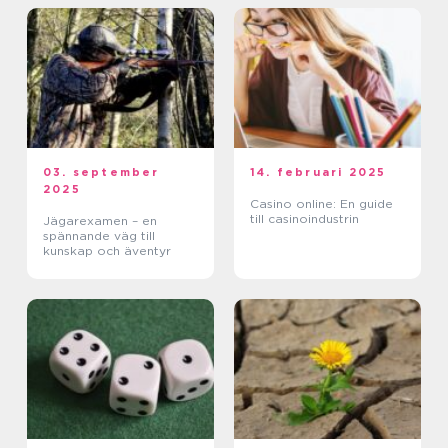
03. september
14. februari 2025
2025
Casino online: En guide
till casinoindustrin
Jägarexamen – en
spännande väg till
kunskap och äventyr