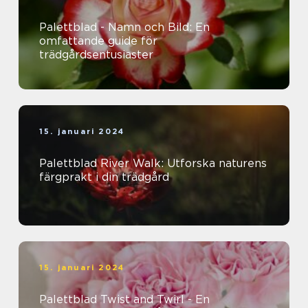
Palettblad - Namn och Bild: En
omfattande guide för
trädgårdsentusiaster
15. januari 2024
Palettblad River Walk: Utforska naturens
färgprakt i din trädgård
15. januari 2024
Palettblad Twist and Twirl - En