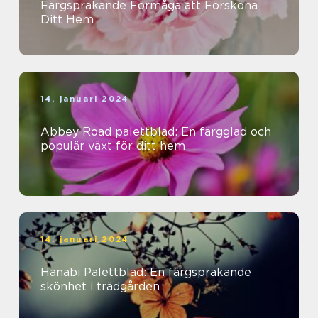
Färgsprakande Förmåga att Försköna
Ditt Hem
14. januari 2024
Abbey Road palettblad: En färgglad och
populär växt för ditt hem
14. januari 2024
Hanabi Palettblad: En färgsprakande
skönhet i trädgården