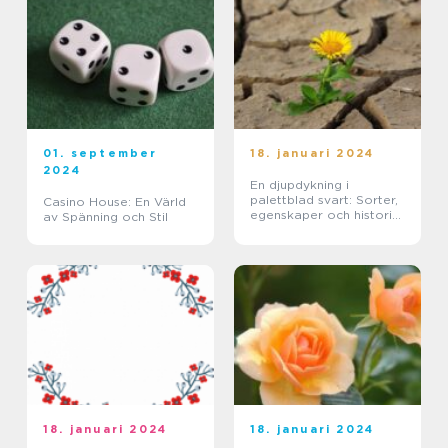
01. september
18. januari 2024
2024
En djupdykning i
palettblad svart: Sorter,
Casino House: En Värld
egenskaper och historisk
av Spänning och Stil
genomgång
18. januari 2024
18. januari 2024