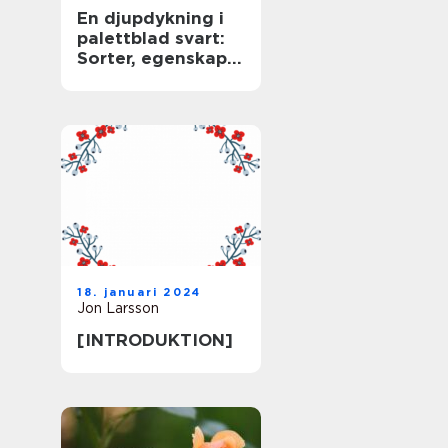
En djupdykning i
palettblad svart:
Sorter, egenskaper
och historisk
genomgång
18. januari 2024
Jon Larsson
[INTRODUKTION]