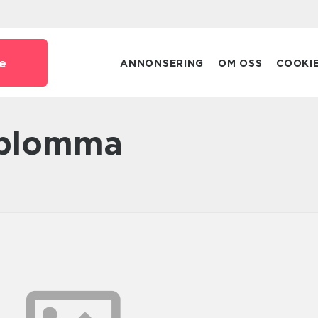
e
ANNONSERING
OM OSS
COOKI
d blomma