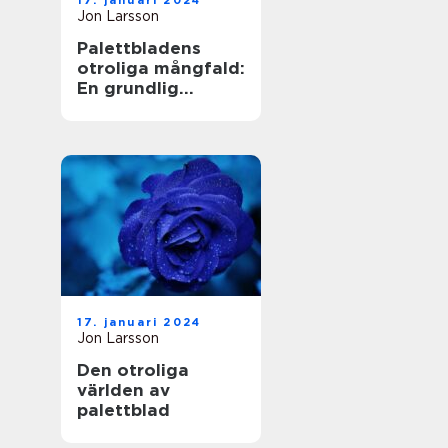
17. januari 2024
Jon Larsson
Palettbladens
otroliga mångfald:
En grundlig
undersökning av
sorter och deras
namn
17. januari 2024
Jon Larsson
Den otroliga
världen av
palettblad