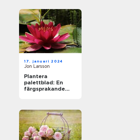
17. januari 2024
Jon Larsson
Plantera
palettblad: En
färgsprakande
tillskott till din
trädgård