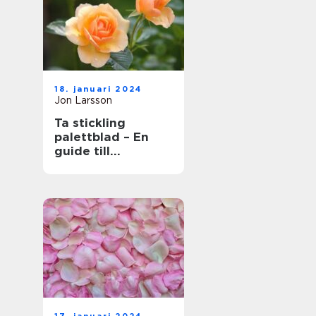
18. januari 2024
Jon Larsson
Ta stickling
palettblad – En
guide till
framgångsrik
förökning