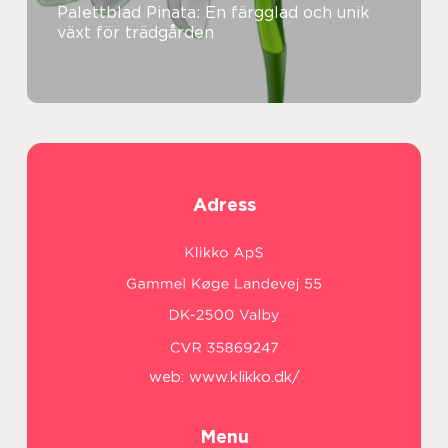
Palettblad Pinata: En färgglad och unik
växt för trädgården
Adress
web:
www.klikko.dk/
Menu