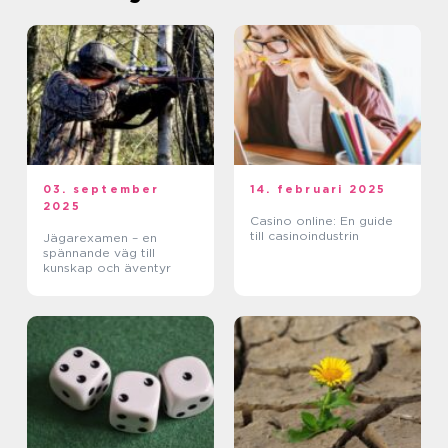
03. september
14. februari 2025
2025
Casino online: En guide
till casinoindustrin
Jägarexamen – en
spännande väg till
kunskap och äventyr