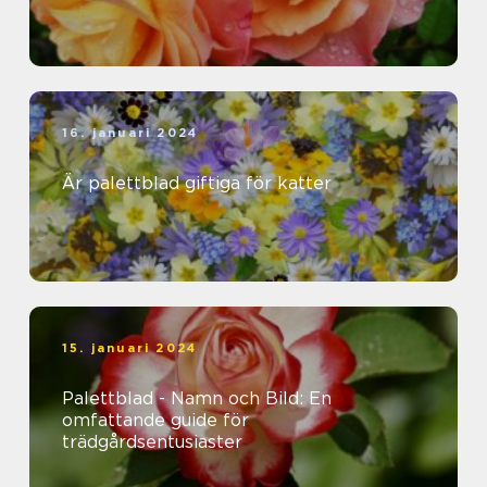
16. januari 2024
Är palettblad giftiga för katter
15. januari 2024
Palettblad - Namn och Bild: En
omfattande guide för
trädgårdsentusiaster