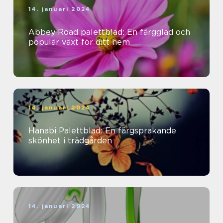
14. januari 2024
Abbey Road palettblad: En färgglad och
populär växt för ditt hem
14. januari 2024
Hanabi Palettblad: En färgsprakande
skönhet i trädgården
14. januari 2024