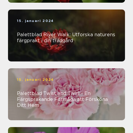
15. januari 2024
Palettblad River Walk: Utforska naturens
färgprakt i din trädgård
15. januari 2024
Palettblad Twist and Twirl - En
Färgsprakande Förmåga att Försköna
Ditt Hem