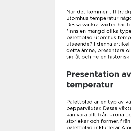
När det kommer till trädg
utomhus temperatur någo
Dessa vackra växter har b
finns en mängd olika type
palettblad utomhus tempe
utseende? I denna artikel
detta ämne, presentera oli
sig åt och ge en historis
Presentation a
temperatur
Palettblad är en typ av v
pepparväxter. Dessa växt
kan vara allt från gröna oc
storlekar och former, från
palettblad inkluderar Alo