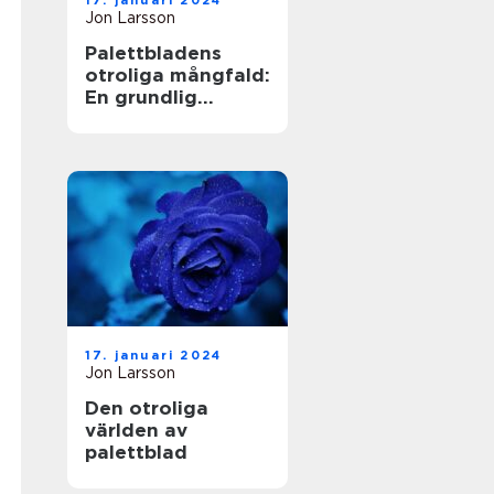
17. januari 2024
Jon Larsson
Palettbladens
otroliga mångfald:
En grundlig
undersökning av
sorter och deras
namn
17. januari 2024
Jon Larsson
Den otroliga
världen av
palettblad