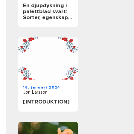
En djupdykning i
palettblad svart:
Sorter, egenskaper
och historisk
genomgång
18. januari 2024
Jon Larsson
[INTRODUKTION]