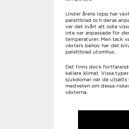
Under årens lopp har väx
palettblad och deras anp
var det svårt att odla vis
inte var anpassade för de
temperaturer. Men tack v
växters behov har det bliv
palettblad utomhus.
Det finns dock fortfarand
kallare klimat. Vissa typ
sjukdomar när de utsätts 
medveten om dessa risker
växterna.