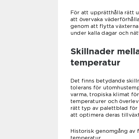
För att upprätthålla rätt
att övervaka väderförhåll
genom att flytta växtern
under kalla dagar och nätt
Skillnader mell
temperatur
Det finns betydande skill
tolerans för utomhustempe
varma, tropiska klimat för 
temperaturer och överleva 
rätt typ av palettblad fö
att optimera deras tillväx
Historisk genomgång av f
temperatur