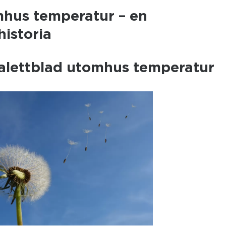
mhus temperatur – en
istoria
palettblad utomhus temperatur