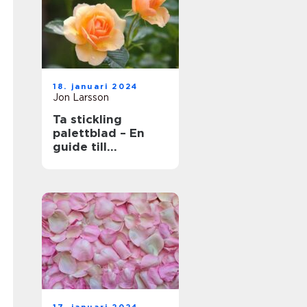
18. januari 2024
Jon Larsson
Ta stickling
palettblad – En
guide till
framgångsrik
förökning