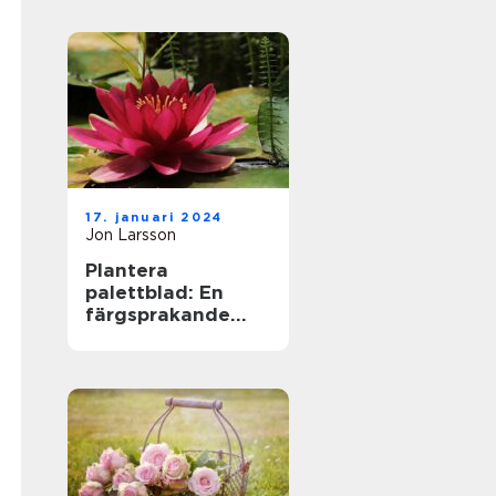
17. januari 2024
Jon Larsson
Plantera
palettblad: En
färgsprakande
tillskott till din
trädgård