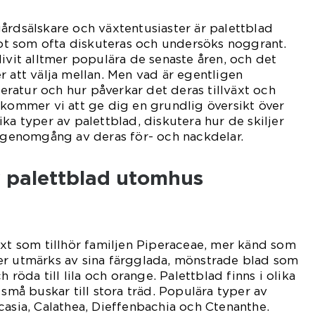
årdsälskare och växtentusiaster är palettblad
t som ofta diskuteras och undersöks noggrant.
livit alltmer populära de senaste åren, och det
r att välja mellan. Men vad är egentligen
ratur och hur påverkar det deras tillväxt och
 kommer vi att ge dig en grundlig översikt över
ka typer av palettblad, diskutera hur de skiljer
k genomgång av deras för- och nackdelar.
v palettblad utomhus
äxt som tillhör familjen Piperaceae, mer känd som
er utmärks av sina färgglada, mönstrade blad som
h röda till lila och orange. Palettblad finns i olika
 små buskar till stora träd. Populära typer av
casia, Calathea, Dieffenbachia och Ctenanthe.