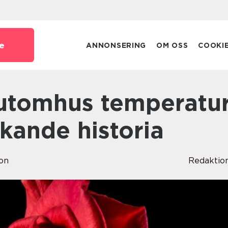
e
ANNONSERING
OM OSS
COOKI
kande historia
on
Redaktio