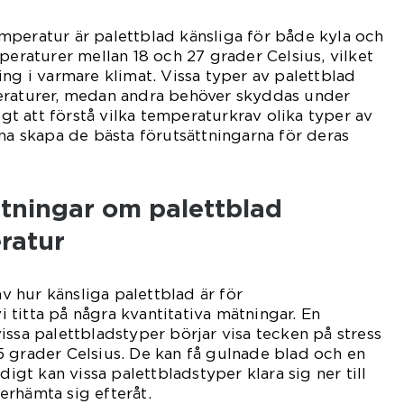
mperatur är palettblad känsliga för både kyla och
peraturer mellan 18 och 27 grader Celsius, vilket
ing i varmare klimat. Vissa typer av palettblad
eraturer, medan andra behöver skyddas under
tigt att förstå vilka temperaturkrav olika typer av
nna skapa de bästa förutsättningarna för deras
ätningar om palettblad
ratur
av hur känsliga palettblad är för
titta på några kvantitativa mätningar. En
issa palettbladstyper börjar visa tecken på stress
 grader Celsius. De kan få gulnade blad och en
digt kan vissa palettbladstyper klara sig ner till
rhämta sig efteråt.