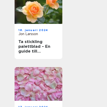
18. januari 2024
Jon Larsson
Ta stickling
palettblad – En
guide till
framgångsrik
förökning