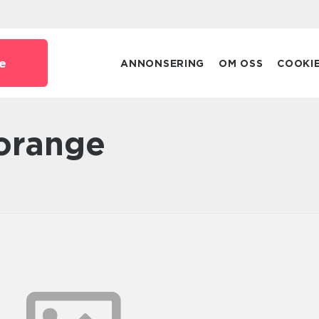
e
ANNONSERING
OM OSS
COOKI
 orange