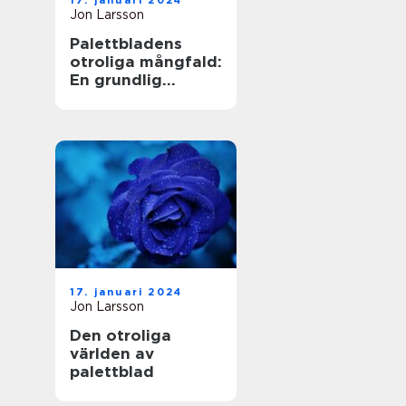
17. januari 2024
Jon Larsson
Palettbladens
otroliga mångfald:
En grundlig
undersökning av
sorter och deras
namn
17. januari 2024
Jon Larsson
Den otroliga
världen av
palettblad