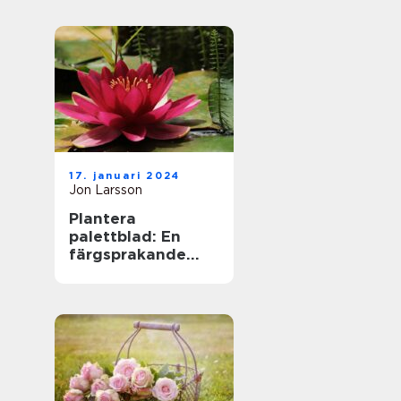
17. januari 2024
Jon Larsson
Plantera
palettblad: En
färgsprakande
tillskott till din
trädgård