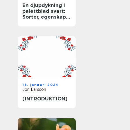
En djupdykning i
palettblad svart:
Sorter, egenskaper
och historisk
genomgång
18. januari 2024
Jon Larsson
[INTRODUKTION]