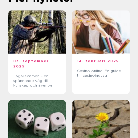
03. september
14. februari 2025
2025
Casino online: En guide
till casinoindustrin
Jägarexamen – en
spännande väg till
kunskap och äventyr