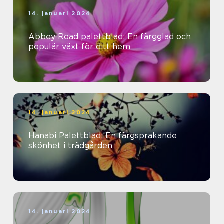
14. januari 2024
Abbey Road palettblad: En färgglad och
populär växt för ditt hem
14. januari 2024
Hanabi Palettblad: En färgsprakande
skönhet i trädgården
14. januari 2024