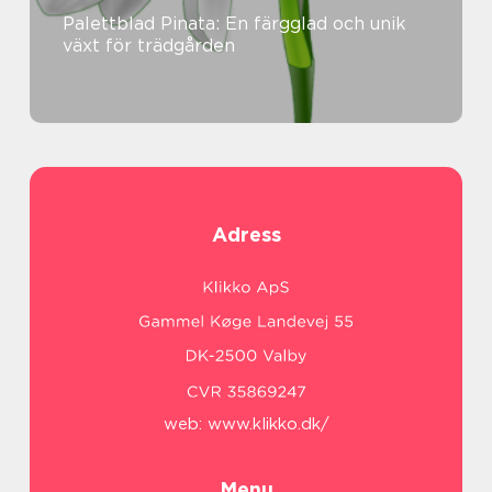
Palettblad Pinata: En färgglad och unik
växt för trädgården
Adress
web:
www.klikko.dk/
Menu