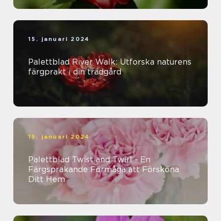
15. januari 2024
Palettblad River Walk: Utforska naturens
färgprakt i din trädgård
15. januari 2024
Palettblad Twist and Twirl - En
Färgsprakande Förmåga att Försköna
Ditt Hem