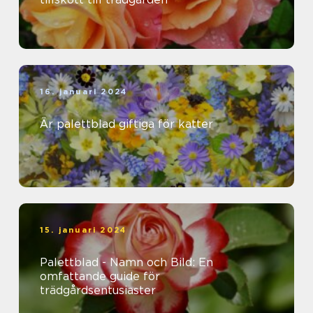
16. januari 2024
Är palettblad giftiga för katter
15. januari 2024
Palettblad - Namn och Bild: En
omfattande guide för
trädgårdsentusiaster