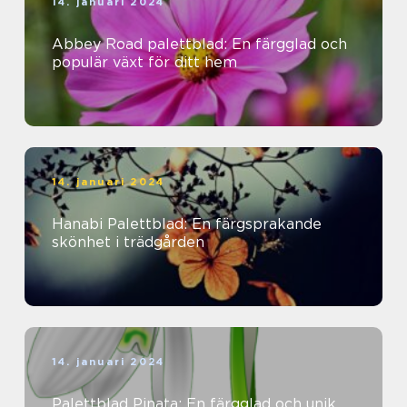
14. januari 2024
Abbey Road palettblad: En färgglad och
populär växt för ditt hem
14. januari 2024
Hanabi Palettblad: En färgsprakande
skönhet i trädgården
14. januari 2024
Palettblad Pinata: En färgglad och unik