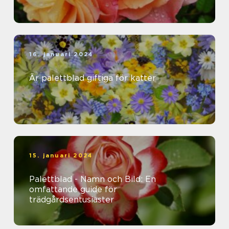
16. januari 2024
Är palettblad giftiga för katter
15. januari 2024
Palettblad - Namn och Bild: En
omfattande guide för
trädgårdsentusiaster