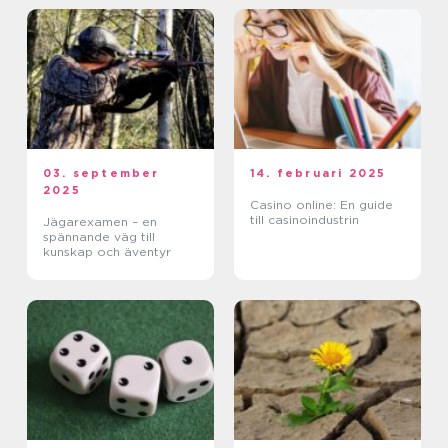
03. september
14. februari 2025
2025
Casino online: En guide
till casinoindustrin
Jägarexamen – en
spännande väg till
kunskap och äventyr