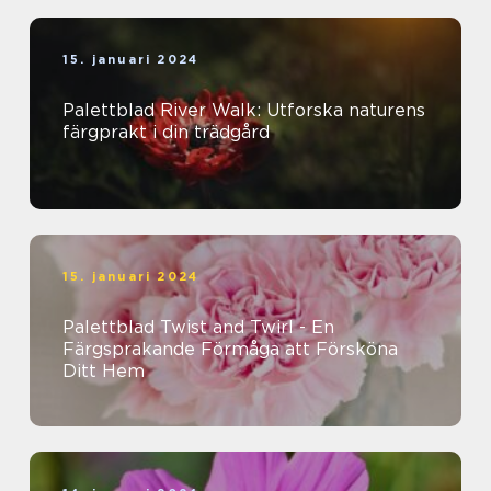
15. januari 2024
Palettblad River Walk: Utforska naturens
färgprakt i din trädgård
15. januari 2024
Palettblad Twist and Twirl - En
Färgsprakande Förmåga att Försköna
Ditt Hem