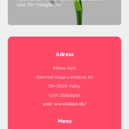
växt för trädgården
Adress
web:
www.klikko.dk/
Menu