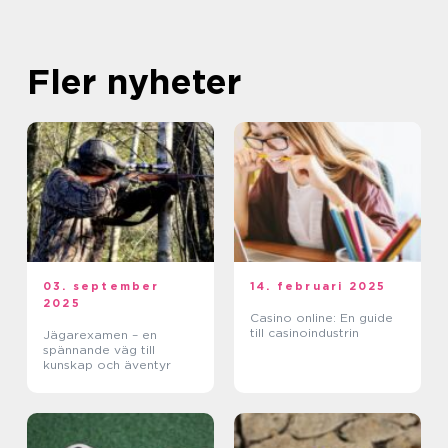
Fler nyheter
03. september
14. februari 2025
2025
Casino online: En guide
till casinoindustrin
Jägarexamen – en
spännande väg till
kunskap och äventyr