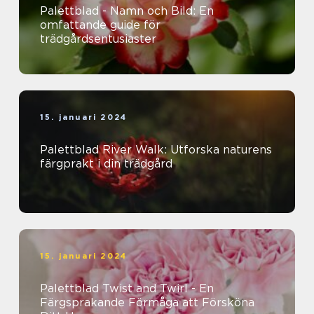
Palettblad - Namn och Bild: En
omfattande guide för
trädgårdsentusiaster
15. januari 2024
Palettblad River Walk: Utforska naturens
färgprakt i din trädgård
15. januari 2024
Palettblad Twist and Twirl - En
Färgsprakande Förmåga att Försköna