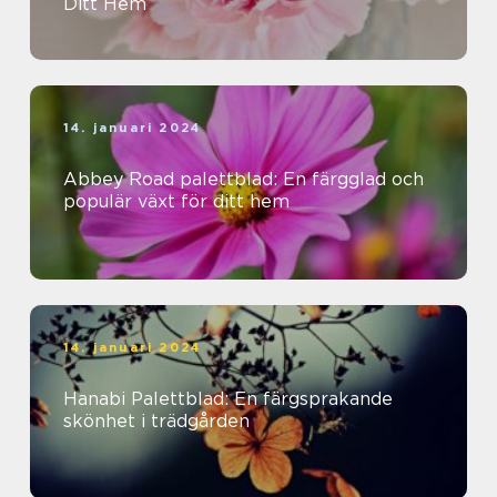
Ditt Hem
14. januari 2024
Abbey Road palettblad: En färgglad och
populär växt för ditt hem
14. januari 2024
Hanabi Palettblad: En färgsprakande
skönhet i trädgården