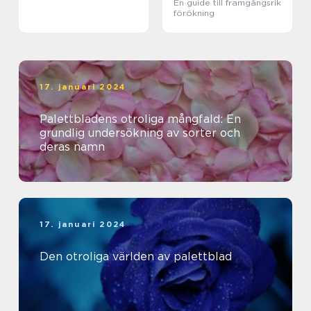
En guide till framgångsrik
förökning
17. januari 2024
Palettbladens otroliga mångfald: En
grundlig undersökning av sorter och
deras namn
17. januari 2024
Den otroliga världen av palettblad