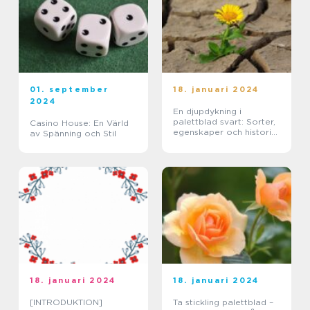
01. september
18. januari 2024
2024
En djupdykning i
palettblad svart: Sorter,
Casino House: En Värld
egenskaper och historisk
av Spänning och Stil
genomgång
18. januari 2024
18. januari 2024
[INTRODUKTION]
Ta stickling palettblad –