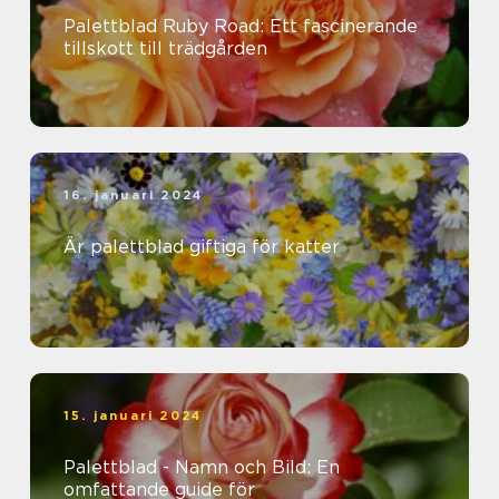
Palettblad Ruby Road: Ett fascinerande
tillskott till trädgården
16. januari 2024
Är palettblad giftiga för katter
15. januari 2024
Palettblad - Namn och Bild: En
omfattande guide för