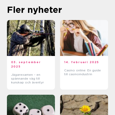
Fler nyheter
03. september
14. februari 2025
2025
Casino online: En guide
till casinoindustrin
Jägarexamen – en
spännande väg till
kunskap och äventyr