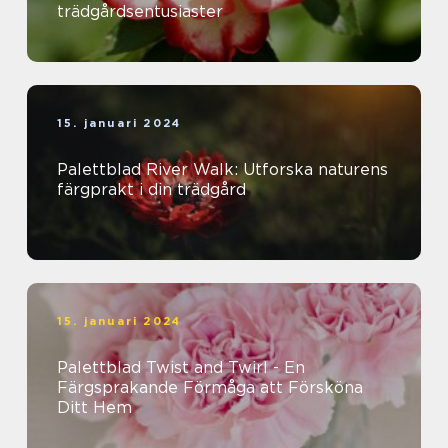
trädgårdsentusiaster
15. januari 2024
Palettblad River Walk: Utforska naturens
färgprakt i din trädgård
15. januari 2024
Palettblad Twist and Twirl - En
Färgsprakande Förmåga att Försköna
Ditt Hem