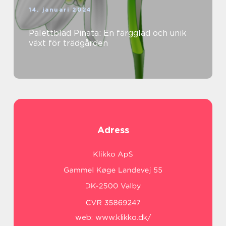
14. januari 2024
Palettblad Pinata: En färgglad och unik
växt för trädgården
Adress
web:
www.klikko.dk/