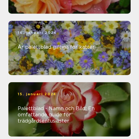
16. januari 2024
Är palettblad giftiga för katter
15. januari 2024
Palettblad - Namn och Bild: En
omfattande guide för
trädgårdsentusiaster