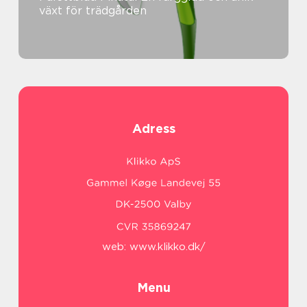
växt för trädgården
Adress
web:
www.klikko.dk/
Menu