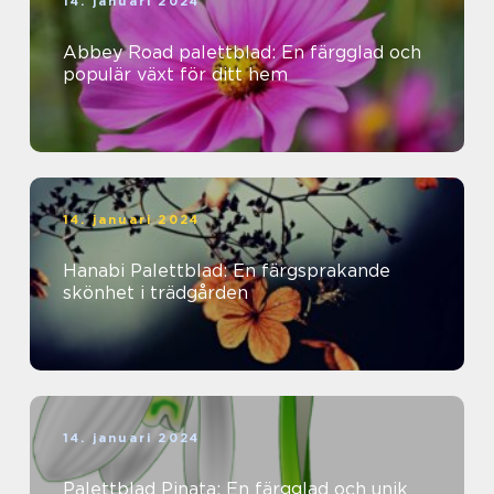
14. januari 2024
Abbey Road palettblad: En färgglad och
populär växt för ditt hem
14. januari 2024
Hanabi Palettblad: En färgsprakande
skönhet i trädgården
14. januari 2024
Palettblad Pinata: En färgglad och unik