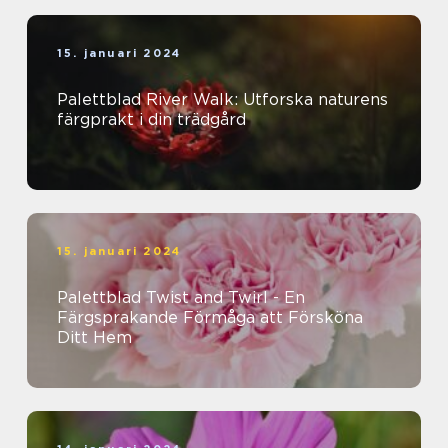
15. januari 2024
Palettblad River Walk: Utforska naturens
färgprakt i din trädgård
15. januari 2024
Palettblad Twist and Twirl - En
Färgsprakande Förmåga att Försköna
Ditt Hem