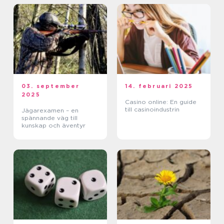
03. september
14. februari 2025
2025
Casino online: En guide
till casinoindustrin
Jägarexamen – en
spännande väg till
kunskap och äventyr