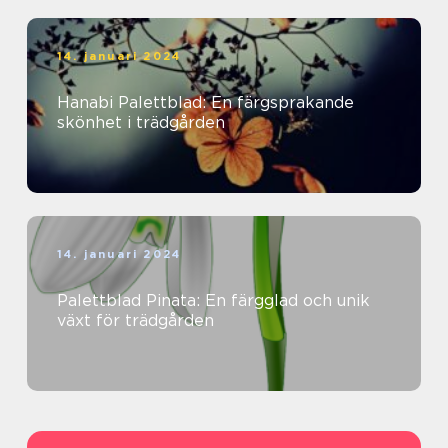
14. januari 2024
Hanabi Palettblad: En färgsprakande
skönhet i trädgården
14. januari 2024
Palettblad Pinata: En färgglad och unik
växt för trädgården