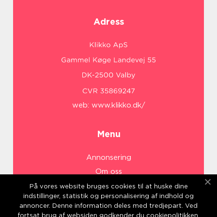
Adress
web:
www.klikko.dk/
Menu
Annonsering
Om oss
Cookies
På vores website bruges cookies til at huske dine
indstillinger, statistik og personalisering af indhold og
Kontakta oss
annoncer. Denne information deles med tredjepart. Ved
Sitemap
fortsat brug af websiden godkender du cookiepolitikken.