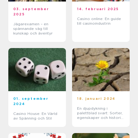
03. september
14. februari 2025
2025
Casino online: En guide
till casinoindustrin
Jägarexamen – en
spännande väg till
kunskap och äventyr
01. september
18. januari 2024
2024
En djupdykning i
palettblad svart: Sorter,
Casino House: En Värld
egenskaper och historisk
av Spänning och Stil
genomgång