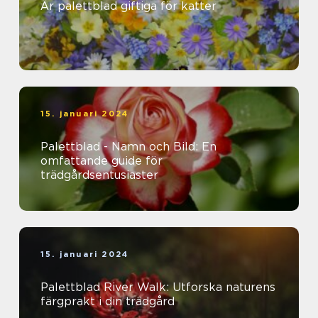
Är palettblad giftiga för katter
15. januari 2024
Palettblad - Namn och Bild: En
omfattande guide för
trädgårdsentusiaster
15. januari 2024
Palettblad River Walk: Utforska naturens
färgprakt i din trädgård