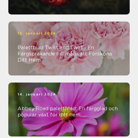
15. januari 2024
Palettblad Twist and Twirl - En
Färgsprakande Förmåga att Försköna
Ditt Hem
14. januari 2024
Abbey Road palettblad: En färgglad och
populär växt för ditt hem