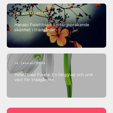
14. januari 2024
Hanabi Palettblad: En färgsprakande
skönhet i trädgården
14. januari 2024
Palettblad Pinata: En färgglad och unik
växt för trädgården