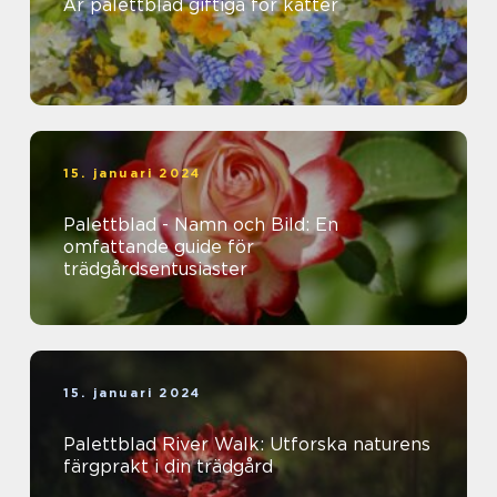
Är palettblad giftiga för katter
15. januari 2024
Palettblad - Namn och Bild: En
omfattande guide för
trädgårdsentusiaster
15. januari 2024
Palettblad River Walk: Utforska naturens
färgprakt i din trädgård