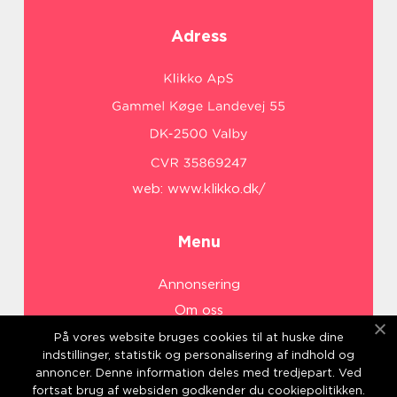
Adress
web:
www.klikko.dk/
Menu
Annonsering
Om oss
Cookies
På vores website bruges cookies til at huske dine
indstillinger, statistik og personalisering af indhold og
Kontakta oss
annoncer. Denne information deles med tredjepart. Ved
Sitemap
fortsat brug af websiden godkender du cookiepolitikken.