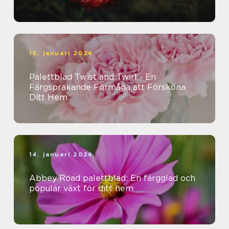
15. januari 2024
Palettblad Twist and Twirl - En
Färgsprakande Förmåga att Försköna
Ditt Hem
14. januari 2024
Abbey Road palettblad: En färgglad och
populär växt för ditt hem