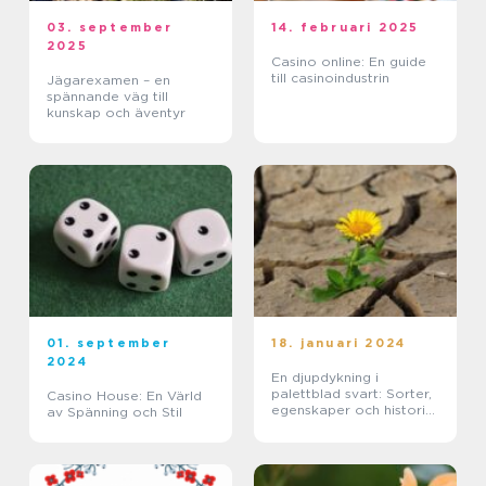
03. september
14. februari 2025
2025
Casino online: En guide
till casinoindustrin
Jägarexamen – en
spännande väg till
kunskap och äventyr
01. september
18. januari 2024
2024
En djupdykning i
palettblad svart: Sorter,
Casino House: En Värld
egenskaper och historisk
av Spänning och Stil
genomgång