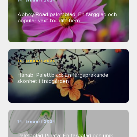
14. januari 2024
Abbey Road palettblad: En färgglad och
populär växt för ditt hem
14. januari 2024
Hanabi Palettblad: En färgsprakande
skönhet i trädgården
14. januari 2024
Palettblad Pinata: En färgglad och unik