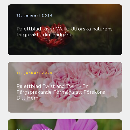
15. januari 2024
Palettblad River Walk: Utforska naturens
färgprakt i din trädgård
15. januari 2024
Palettblad Twist and Twirl - En
Färgsprakande Förmåga att Försköna
Ditt Hem