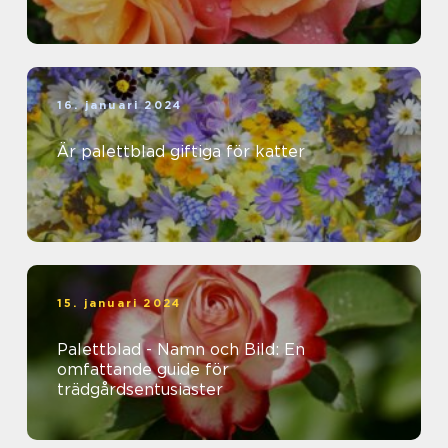
16. januari 2024
Är palettblad giftiga för katter
15. januari 2024
Palettblad - Namn och Bild: En
omfattande guide för
trädgårdsentusiaster