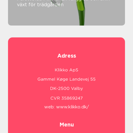
växt för trädgården
Adress
web:
www.klikko.dk/
Menu