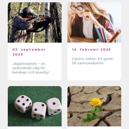
03. september
14. februari 2025
2025
Casino online: En guide
till casinoindustrin
Jägarexamen – en
spännande väg till
kunskap och äventyr