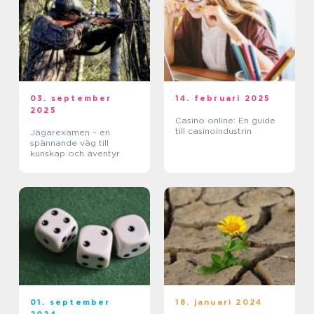
03. september
14. februari 2025
2025
Casino online: En guide
till casinoindustrin
Jägarexamen – en
spännande väg till
kunskap och äventyr
01. september
18. januari 2024
2024