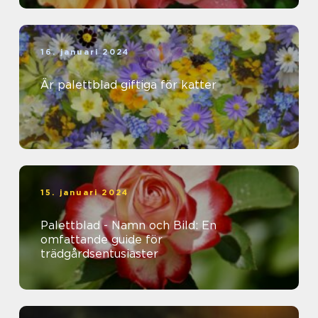
16. januari 2024
Är palettblad giftiga för katter
15. januari 2024
Palettblad - Namn och Bild: En
omfattande guide för
trädgårdsentusiaster