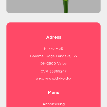
Adress
web:
www.klikko.dk/
Menu
Annonsering