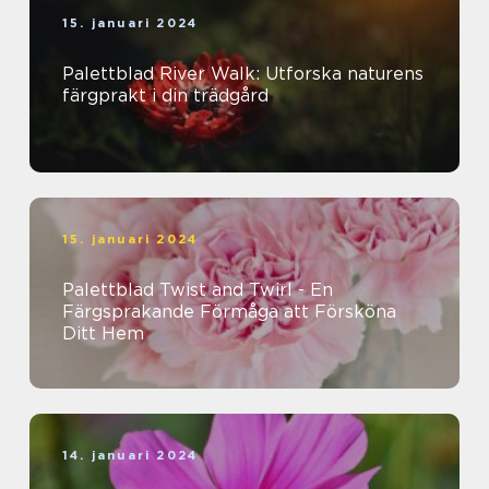
15. januari 2024
Palettblad River Walk: Utforska naturens
färgprakt i din trädgård
15. januari 2024
Palettblad Twist and Twirl - En
Färgsprakande Förmåga att Försköna
Ditt Hem
14. januari 2024