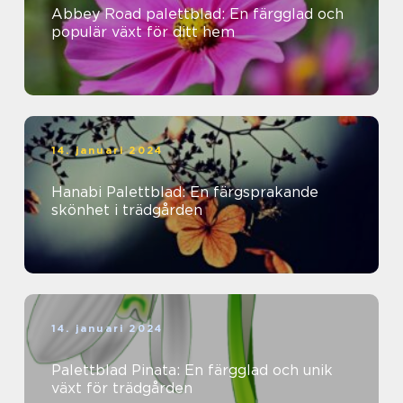
Abbey Road palettblad: En färgglad och
populär växt för ditt hem
14. januari 2024
Hanabi Palettblad: En färgsprakande
skönhet i trädgården
14. januari 2024
Palettblad Pinata: En färgglad och unik
växt för trädgården