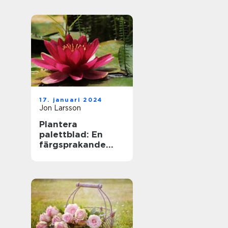
17. januari 2024
Jon Larsson
Plantera
palettblad: En
färgsprakande
tillskott till din
trädgård