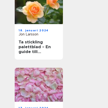
18. januari 2024
Jon Larsson
Ta stickling
palettblad – En
guide till
framgångsrik
förökning