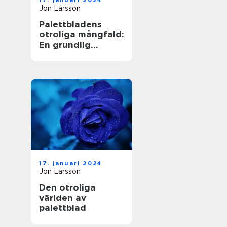
17. januari 2024
Jon Larsson
Palettbladens
otroliga mångfald:
En grundlig
undersökning av
sorter och deras
namn
17. januari 2024
Jon Larsson
Den otroliga
världen av
palettblad