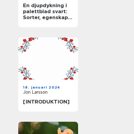
En djupdykning i
palettblad svart:
Sorter, egenskaper
och historisk
genomgång
18. januari 2024
Jon Larsson
[INTRODUKTION]