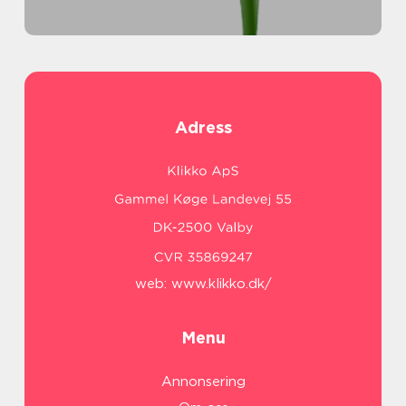
Adress
web:
www.klikko.dk/
Menu
Annonsering