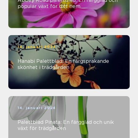
Abbey Road palettblad: En färgglad och
populär växt för ditt hem
14. januari 2024
Hanabi Palettblad: En färgsprakande
skönhet i trädgården
14. januari 2024
Palettblad Pinata: En färgglad och unik
växt för trädgården