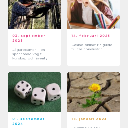
03. september
14. februari 2025
2025
Casino online: En guide
till casinoindustrin
Jägarexamen – en
spännande väg till
kunskap och äventyr
01. september
18. januari 2024
2024
En djupdykning i