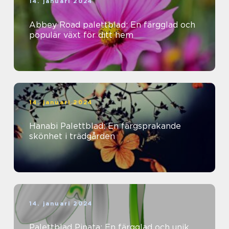
14. januari 2024
Abbey Road palettblad: En färgglad och
populär växt för ditt hem
14. januari 2024
Hanabi Palettblad: En färgsprakande
skönhet i trädgården
14. januari 2024
Palettblad Pinata: En färgglad och unik