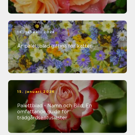
16. januari 2024
Är palettblad giftiga för katter
15. januari 2024
Palettblad - Namn och Bild: En
omfattande guide för
trädgårdsentusiaster