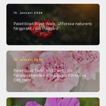
15. januari 2024
Palettblad River Walk: Utforska naturens
färgprakt i din trädgård
15. januari 2024
Palettblad Twist and Twirl - En
Färgsprakande Förmåga att Försköna
Ditt Hem