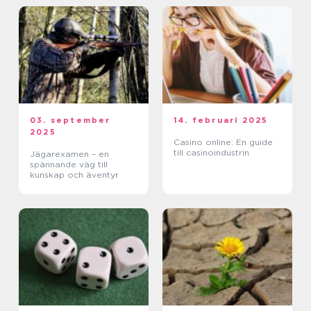
03. september
14. februari 2025
2025
Casino online: En guide
till casinoindustrin
Jägarexamen – en
spännande väg till
kunskap och äventyr