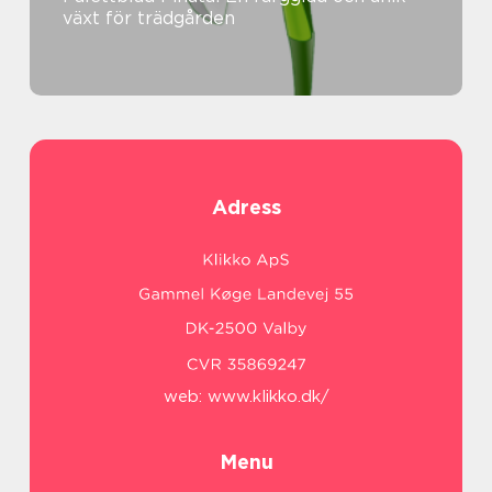
växt för trädgården
Adress
web:
www.klikko.dk/
Menu