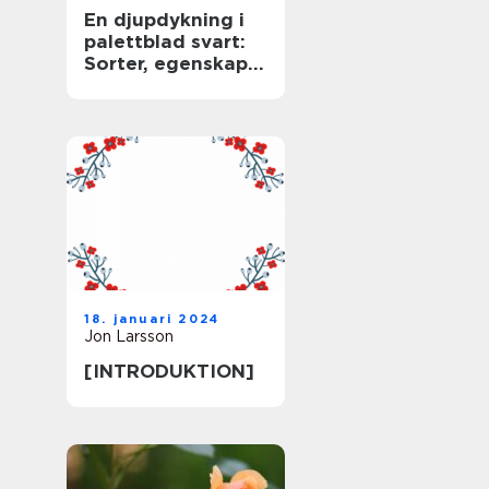
En djupdykning i
palettblad svart:
Sorter, egenskaper
och historisk
genomgång
18. januari 2024
Jon Larsson
[INTRODUKTION]