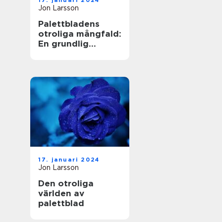
17. januari 2024
Jon Larsson
Palettbladens
otroliga mångfald:
En grundlig
undersökning av
sorter och deras
namn
17. januari 2024
Jon Larsson
Den otroliga
världen av
palettblad