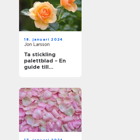
18. januari 2024
Jon Larsson
Ta stickling
palettblad – En
guide till
framgångsrik
förökning