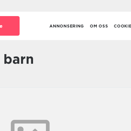
e
ANNONSERING
OM OSS
COOKI
 barn