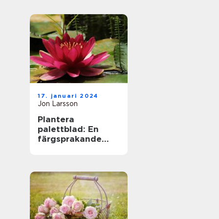
17. januari 2024
Jon Larsson
Plantera
palettblad: En
färgsprakande
tillskott till din
trädgård