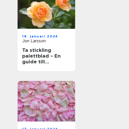
18. januari 2024
Jon Larsson
Ta stickling
palettblad – En
guide till
framgångsrik
förökning