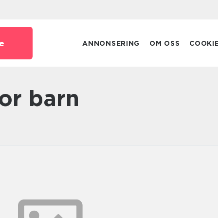
e
ANNONSERING
OM OSS
COOKI
kor barn