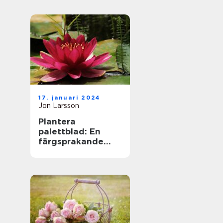
17. januari 2024
Jon Larsson
Plantera
palettblad: En
färgsprakande
tillskott till din
trädgård