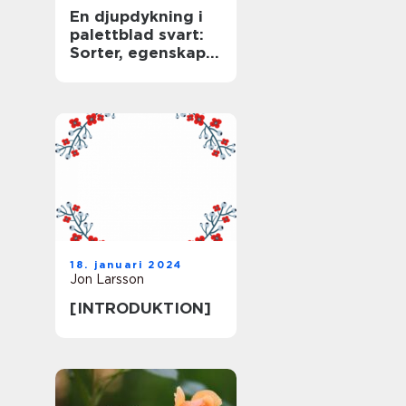
En djupdykning i
palettblad svart:
Sorter, egenskaper
och historisk
genomgång
18. januari 2024
Jon Larsson
[INTRODUKTION]