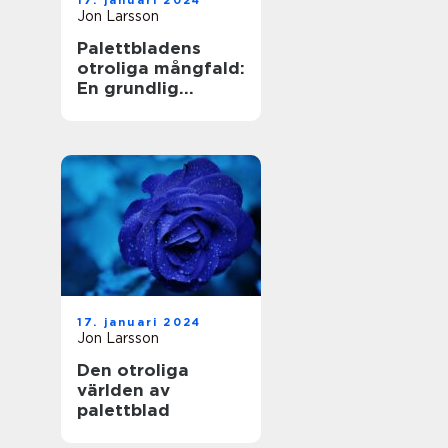
17. januari 2024
Jon Larsson
Palettbladens
otroliga mångfald:
En grundlig
undersökning av
sorter och deras
namn
17. januari 2024
Jon Larsson
Den otroliga
världen av
palettblad