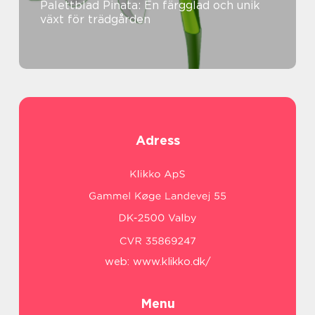
Palettblad Pinata: En färgglad och unik
växt för trädgården
Adress
web:
www.klikko.dk/
Menu