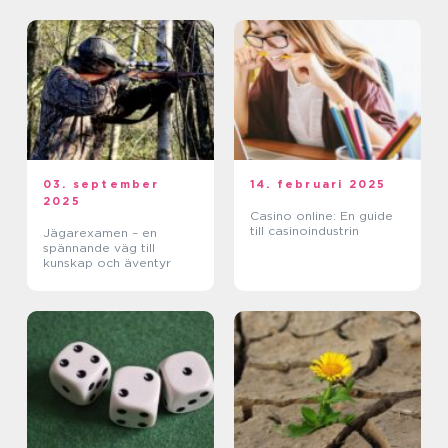
03. september
14. februari 2025
2025
Casino online: En guide
till casinoindustrin
Jägarexamen – en
spännande väg till
kunskap och äventyr