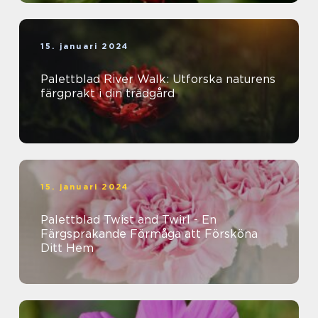
15. januari 2024
Palettblad River Walk: Utforska naturens
färgprakt i din trädgård
15. januari 2024
Palettblad Twist and Twirl - En
Färgsprakande Förmåga att Försköna
Ditt Hem