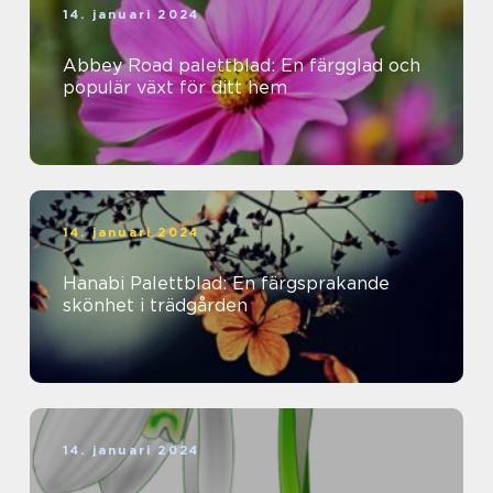
14. januari 2024
Abbey Road palettblad: En färgglad och
populär växt för ditt hem
14. januari 2024
Hanabi Palettblad: En färgsprakande
skönhet i trädgården
14. januari 2024