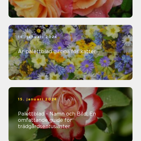
16. januari 2024
Är palettblad giftiga för katter
15. januari 2024
Palettblad - Namn och Bild: En
omfattande guide för
trädgårdsentusiaster