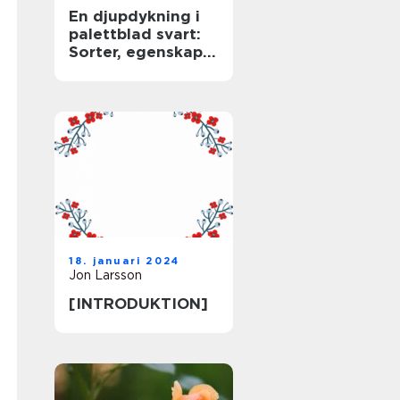
En djupdykning i
palettblad svart:
Sorter, egenskaper
och historisk
genomgång
18. januari 2024
Jon Larsson
[INTRODUKTION]