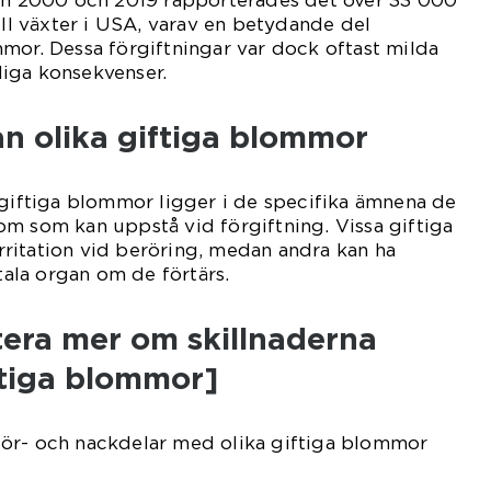
lan 2000 och 2019 rapporterades det över 33 000
ill växter i USA, varav en betydande del
mor. Dessa förgiftningar var dock oftast milda
rliga konsekvenser.
an olika giftiga blommor
 giftiga blommor ligger i de specifika ämnena de
m som kan uppstå vid förgiftning. Vissa giftiga
ritation vid beröring, medan andra kan ha
itala organ om de förtärs.
tera mer om skillnaderna
ftiga blommor]
ör- och nackdelar med olika giftiga blommor