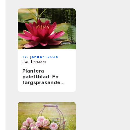
17. januari 2024
Jon Larsson
Plantera
palettblad: En
färgsprakande
tillskott till din
trädgård