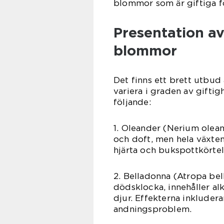
blommor som är giftiga fö
Presentation av
blommor
Det finns ett brett utbud
variera i graden av gifti
följande:
1. Oleander (Nerium olea
och doft, men hela växten
hjärta och bukspottkörtel,
2. Belladonna (Atropa be
dödsklocka, innehåller al
djur. Effekterna inkludera
andningsproblem.