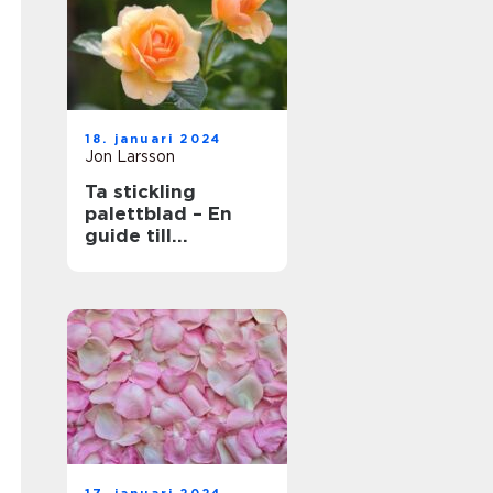
18. januari 2024
Jon Larsson
Ta stickling
palettblad – En
guide till
framgångsrik
förökning