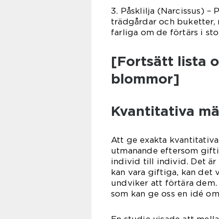
3. Påsklilja (Narcissus) – P
trädgårdar och buketter, 
farliga om de förtärs i st
[Fortsätt lista 
blommor]
Kvantitativa m
Att ge exakta kvantitati
utmanande eftersom gifti
individ till individ. Det 
kan vara giftiga, kan det
undviker att förtära dem. 
som kan ge oss en idé om