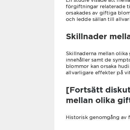
En studie visade att mel
förgiftningar relaterade t
orsakades av giftiga blom
och ledde sällan till allva
Skillnader mell
Skillnaderna mellan olika
innehåller samt de sympto
blommor kan orsaka hudir
allvarligare effekter på v
[Fortsätt disku
mellan olika gi
Historisk genomgång av f