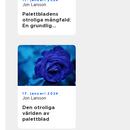
17. januari 2024
Jon Larsson
Palettbladens
otroliga mångfald:
En grundlig
undersökning av
sorter och deras
namn
17. januari 2024
Jon Larsson
Den otroliga
världen av
palettblad