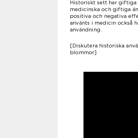
Historiskt sett har gifti
medicinska och giftiga ä
positiva och negativa eff
använts i medicin också h
användning.
[Diskutera historiska anv
blommor]