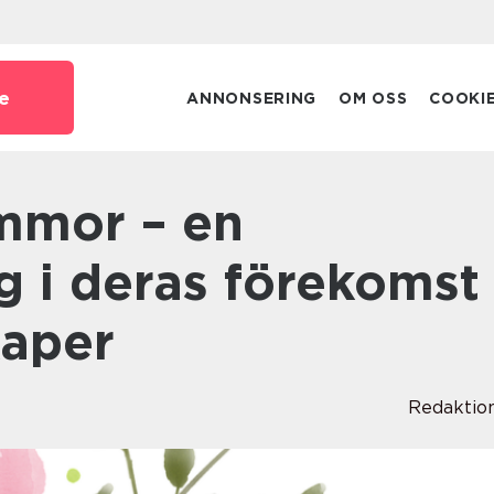
e
ANNONSERING
OM OSS
COOKI
g i deras förekomst
aper
Redaktio