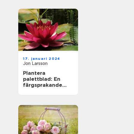
17. januari 2024
Jon Larsson
Plantera
palettblad: En
färgsprakande
tillskott till din
trädgård