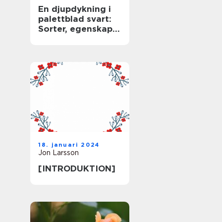
En djupdykning i
palettblad svart:
Sorter, egenskaper
och historisk
genomgång
18. januari 2024
Jon Larsson
[INTRODUKTION]