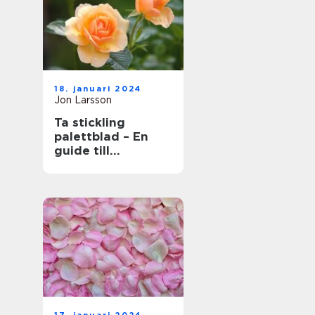
18. januari 2024
Jon Larsson
Ta stickling
palettblad – En
guide till
framgångsrik
förökning