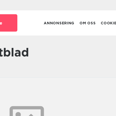
e
ANNONSERING
OM OSS
COOKI
ttblad