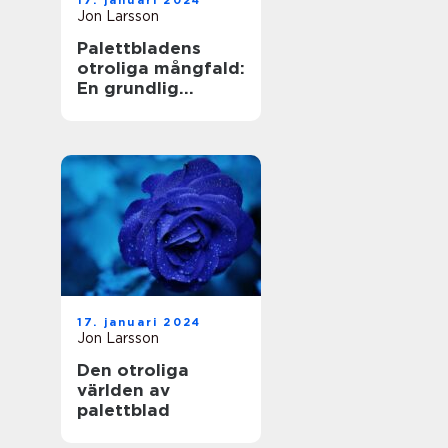
17. januari 2024
Jon Larsson
Palettbladens
otroliga mångfald:
En grundlig
undersökning av
sorter och deras
namn
17. januari 2024
Jon Larsson
Den otroliga
världen av
palettblad