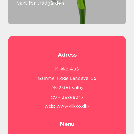
växt för trädgården
Adress
web:
www.klikko.dk/
Menu