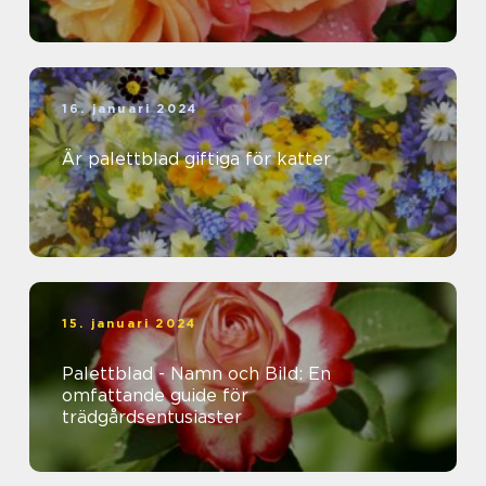
16. januari 2024
Är palettblad giftiga för katter
15. januari 2024
Palettblad - Namn och Bild: En
omfattande guide för
trädgårdsentusiaster