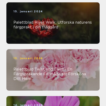
15. januari 2024
Palettblad River Walk: Utforska naturens
färgprakt i din trädgård
15. januari 2024
Palettblad Twist and Twirl - En
Färgsprakande Förmåga att Försköna
Ditt Hem
14. januari 2024