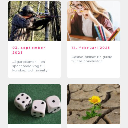
03. september
14. februari 2025
2025
Casino online: En guide
till casinoindustrin
Jägarexamen – en
spännande väg till
kunskap och äventyr