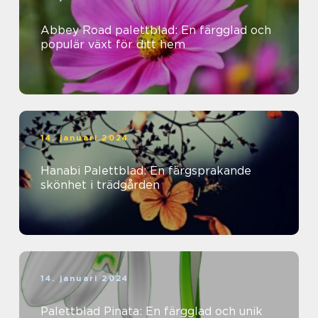
Abbey Road palettblad: En färgglad och
populär växt för ditt hem
14. januari 2024
Hanabi Palettblad: En färgsprakande
skönhet i trädgården
14. januari 2024
Palettblad Pinata: En färgglad och unik