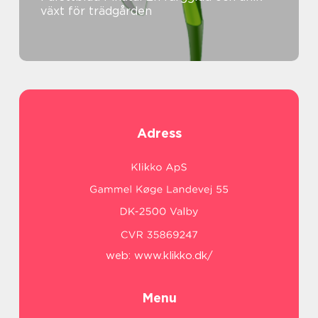
växt för trädgården
Adress
web:
www.klikko.dk/
Menu