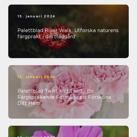
15. januari 2024
Palettblad River Walk: Utforska naturens
färgprakt i din trädgård
15. januari 2024
Palettblad Twist and Twirl - En
Färgsprakande Förmåga att Försköna
Ditt Hem