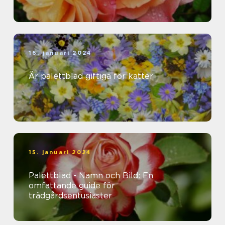
16. januari 2024
Är palettblad giftiga för katter
15. januari 2024
Palettblad - Namn och Bild: En
omfattande guide för
trädgårdsentusiaster