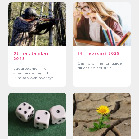
03. september
14. februari 2025
2025
Casino online: En guide
till casinoindustrin
Jägarexamen – en
spännande väg till
kunskap och äventyr