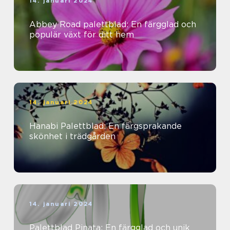
14. januari 2024
Abbey Road palettblad: En färgglad och
populär växt för ditt hem
14. januari 2024
Hanabi Palettblad: En färgsprakande
skönhet i trädgården
14. januari 2024
Palettblad Pinata: En färgglad och unik