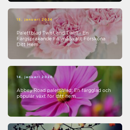
15. januari 2024
Palettblad Twist and Twirl - En
Färgsprakande Förmåga att Försköna
Ditt Hem
14. januari 2024
Abbey Road palettblad: En färgglad och
populär växt för ditt hem