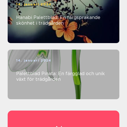
14. januari 2024
Hanabi Palettblad: En färgsprakande
skönhet i trädgården
14. januari 2024
Palettblad Pinata: En färgglad och unik
växt för trädgården