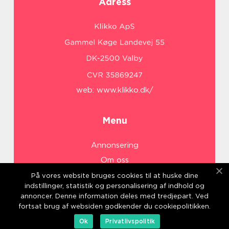
Adress
web:
www.klikko.dk/
Menu
Annonsering
Om oss
Cookies
På vores website bruges cookies til at huske dine
indstillinger, statistik og personalisering af indhold og
Kontakta oss
annoncer. Denne information deles med tredjepart. Ved
Sitemap
fortsat brug af websiden godkender du cookiepolitikken.
Ok
Privatlivspolitik