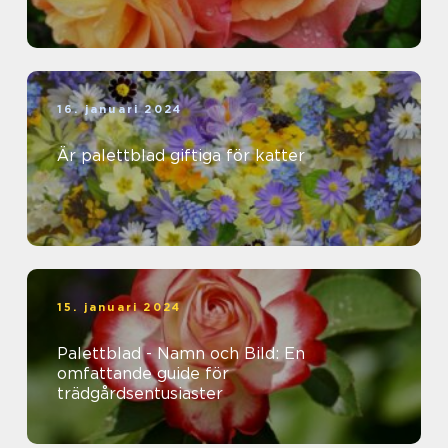
16. januari 2024
Är palettblad giftiga för katter
15. januari 2024
Palettblad - Namn och Bild: En
omfattande guide för
trädgårdsentusiaster