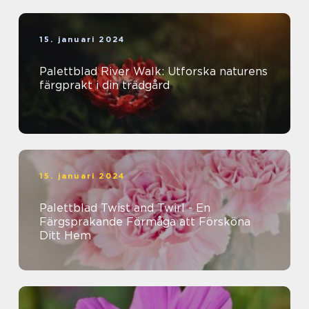
15. januari 2024
Palettblad River Walk: Utforska naturens
färgprakt i din trädgård
15. januari 2024
Palettblad Twist and Twirl - En
Färgsprakande Förmåga att Försköna
Ditt Hem