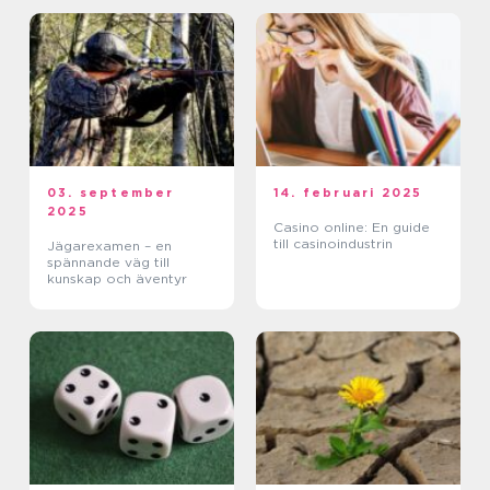
03. september
14. februari 2025
2025
Casino online: En guide
till casinoindustrin
Jägarexamen – en
spännande väg till
kunskap och äventyr