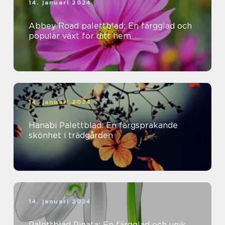
14. januari 2024
Abbey Road palettblad: En färgglad och
populär växt för ditt hem
14. januari 2024
Hanabi Palettblad: En färgsprakande
skönhet i trädgården
14. januari 2024
Palettblad Pinata: En färgglad och unik