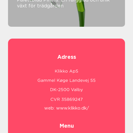
växt för trädgården
Adress
web:
www.klikko.dk/
Menu