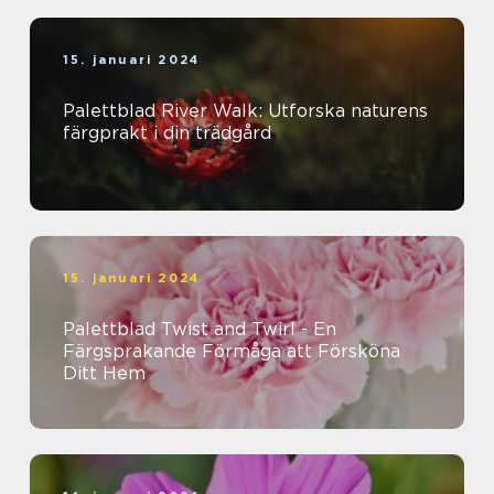
15. januari 2024
Palettblad River Walk: Utforska naturens
färgprakt i din trädgård
15. januari 2024
Palettblad Twist and Twirl - En
Färgsprakande Förmåga att Försköna
Ditt Hem