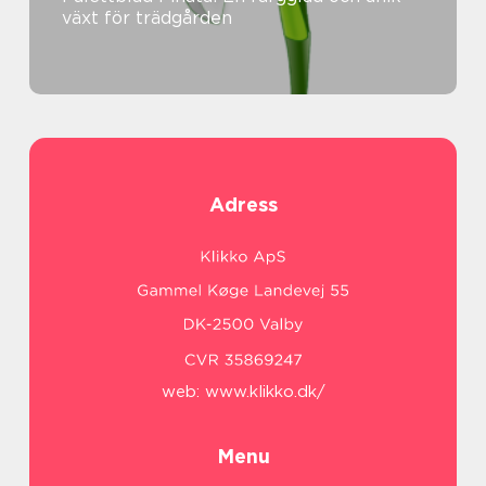
växt för trädgården
Adress
web:
www.klikko.dk/
Menu