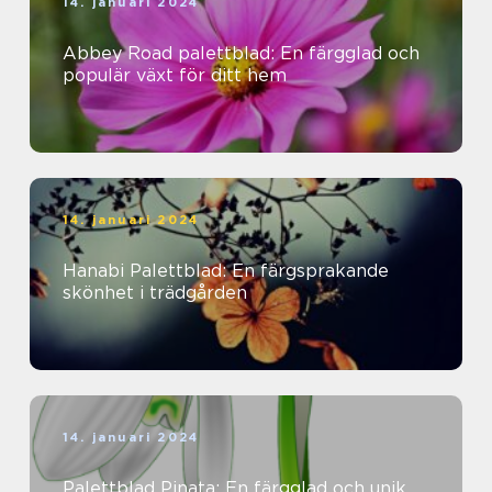
14. januari 2024
Abbey Road palettblad: En färgglad och
populär växt för ditt hem
14. januari 2024
Hanabi Palettblad: En färgsprakande
skönhet i trädgården
14. januari 2024
Palettblad Pinata: En färgglad och unik