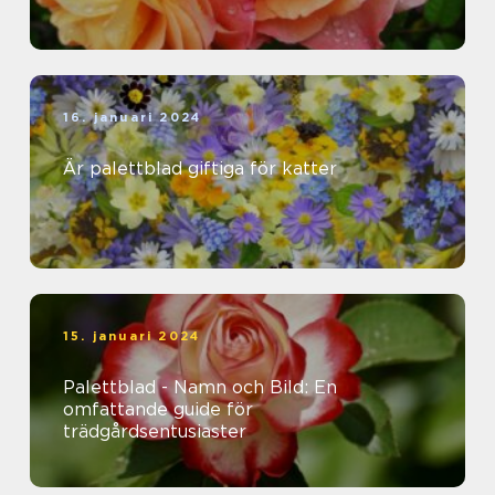
16. januari 2024
Är palettblad giftiga för katter
15. januari 2024
Palettblad - Namn och Bild: En
omfattande guide för
trädgårdsentusiaster