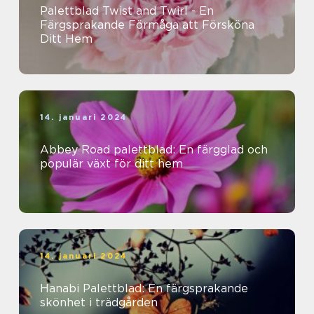
Palettblad Twist and Twirl - En
Färgsprakande Förmåga att Försköna
Ditt Hem
14. januari 2024
Abbey Road palettblad: En färgglad och
populär växt för ditt hem
14. januari 2024
Hanabi Palettblad: En färgsprakande
skönhet i trädgården