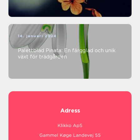
14. januari 2024
Palettblad Pinata: En färgglad och unik
växt för trädgården
Adress