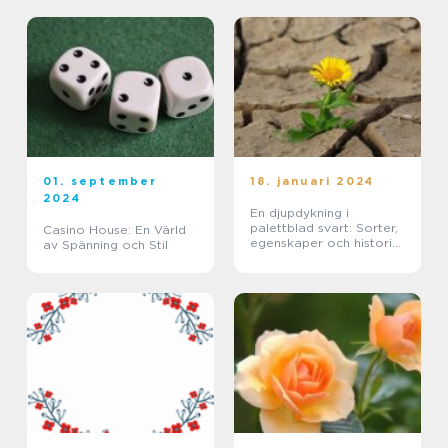
01. september
18. januari 2024
2024
En djupdykning i
palettblad svart: Sorter,
Casino House: En Värld
egenskaper och historisk
av Spänning och Stil
genomgång