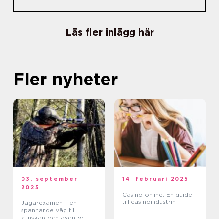
Läs fler inlägg här
Fler nyheter
03. september
14. februari 2025
2025
Casino online: En guide
till casinoindustrin
Jägarexamen – en
spännande väg till
kunskap och äventyr