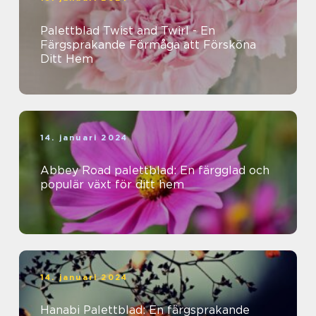
Palettblad Twist and Twirl - En
Färgsprakande Förmåga att Försköna
Ditt Hem
14. januari 2024
Abbey Road palettblad: En färgglad och
populär växt för ditt hem
14. januari 2024
Hanabi Palettblad: En färgsprakande