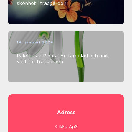
skönhet i trädgården
14. januari 2024
Palettblad Pinata: En färgglad och unik
växt för trädgården
Adress