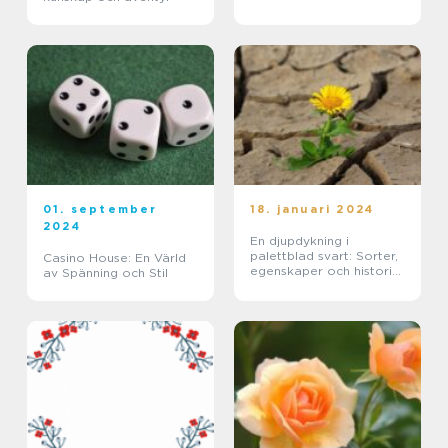
01. september
18. januari 2024
2024
En djupdykning i
palettblad svart: Sorter,
Casino House: En Värld
egenskaper och historisk
av Spänning och Stil
genomgång